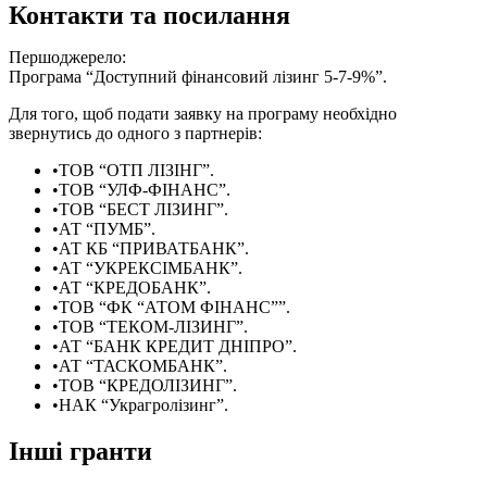
Контакти та посилання
Першоджерело:
Програма “Доступний фінансовий лізинг 5-7-9%”.
Для того, щоб подати заявку на програму необхідно
звернутись до одного з партнерів:
ТОВ “ОТП ЛІЗІНГ”
.
ТОВ “УЛФ-ФІНАНС”
.
ТОВ “БЕСТ ЛІЗИНГ”
.
АТ “ПУМБ”
.
АТ КБ “ПРИВАТБАНК”
.
АТ “УКРЕКСІМБАНК”
.
АТ “КРЕДОБАНК”
.
ТОВ “ФК “АТОМ ФІНАНС””
.
ТОВ “ТЕКОМ-ЛІЗИНГ”
.
АТ “БАНК КРЕДИТ ДНІПРО”
.
АТ “ТАСКОМБАНК”
.
ТОВ “КРЕДОЛІЗИНГ”
.
НАК “Украгролізинг”
.
Інші гранти