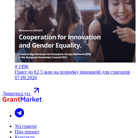
# 1496
Грант до €2,5 млн на розробку інновацій для стартапів
07.09.2026
Дивитись усі
Усі гранти
Про проєкт
Контакти