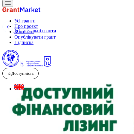
Усі гранти
Про проєкт
Усі актуальні гранти
Контакти
Опублікувати грант
Підписка
☼
Доступність