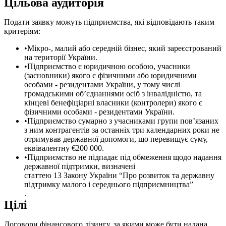
Цільова аудиторія
Подати заявку можуть підприємства, які відповідають таким
критеріям:
Мікро-, малий або середній бізнес, який зареєстрований
на території України.
Підприємство є юридичною особою, учасники
(засновники) якого є фізичними або юридичними
особами - резидентами України, у тому числі
громадськими об’єднаннями осіб з інвалідністю, та
кінцеві бенефіціарні власники (контролери) якого є
фізичними особами - резидентами України.
Підприємство сумарно з учасниками групи пов’язаних
з ним контрагентів за останніх три календарних роки не
отримував державної допомоги, що перевищує суму,
еквівалентну €200 000.
Підприємство не підпадає під обмеження щодо надання
державної підтримки, визначені
статтею 13 Закону України “Про розвиток та державну
підтримку малого і середнього підприємництва”
.
Цілі
Договори фінансового лізингу, за якими може бути надана