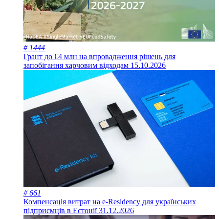
# 1444
Грант до €4 млн на впровадження рішень для
запобігання харчовим відходам
15.10.2026
# 661
Компенсація витрат на e-Residency для українських
підприємців в Естонії
31.12.2026