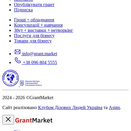
Опублікувати грант
Підписка
Гроші + обладнання
Консультації + навчання
Збут + виставки + нетворкінг
Послуги для бізнесу
Товари для бізнесу
info@grant.market
+38 096 804 5555
2024 - 2026
©GrantMarket
Сайт реалізовано
Клубом Ділових Людей Україна
та
Asign
.