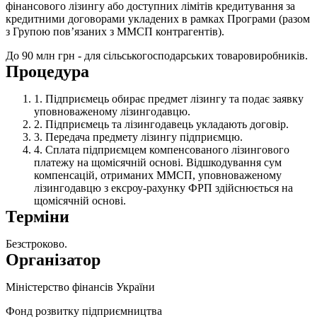
фінансового лізингу або доступних лімітів кредитування за
кредитними договорами укладених в рамках Програми (разом
з Групою пов’язаних з ММСП контрагентів).
До 90 млн грн - для сільськогосподарських товаровиробників.
Процедура
Підприємець обирає предмет лізингу та подає заявку
уповноваженому лізингодавцю
.
Підприємець та лізингодавець укладають договір.
Передача предмету лізингу підприємцю.
Сплата підприємцем компенсованого лізингового
платежу на щомісячній основі. Відшкодування сум
компенсацій, отриманих ММСП, уповноваженому
лізингодавцю з ексроу-рахунку ФРП здійснюється на
щомісячній основі.
Терміни
Безстроково.
Організатор
Міністерство фінансів України
Фонд розвитку підприємництва