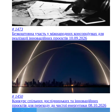
# 1473
Безкоштовна участь у міжнародних консорціумах для
реалізації інноваційних проєктів
10.09.2026
# 1450
Конкурс спільних дослідницьких та інноваційних
проєктів для переходу до чистої енергетики
08.10.2026