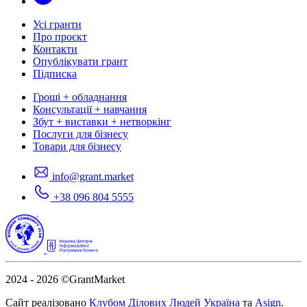
Усі гранти
Про проєкт
Контакти
Опублікувати грант
Підписка
Гроші + обладнання
Консультації + навчання
Збут + виставки + нетворкінг
Послуги для бізнесу
Товари для бізнесу
info@grant.market
+38 096 804 5555
2024 - 2026
©GrantMarket
Сайт реалізовано
Клубом Ділових Людей Україна
та
Asign
.