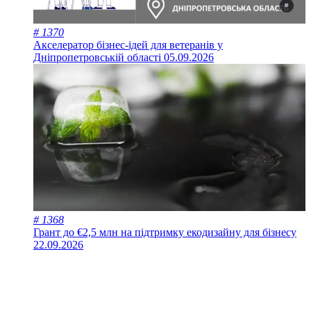
# 1370
Акселератор бізнес-ідей для ветеранів у
Дніпропетровській області
05.09.2026
# 1368
Грант до €2,5 млн на підтримку екодизайну для бізнесу
22.09.2026