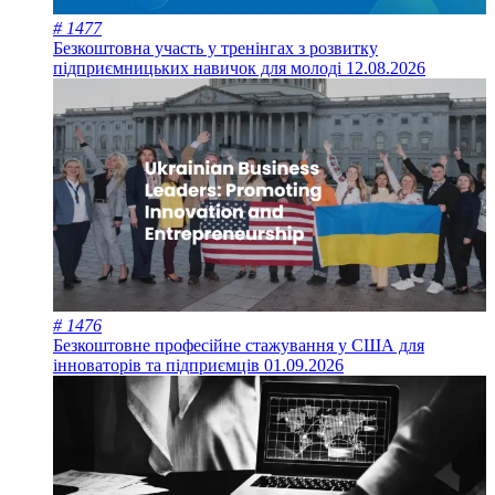
# 1477
Безкоштовна участь у тренінгах з розвитку
підприємницьких навичок для молоді
12.08.2026
# 1476
Безкоштовне професійне стажування у США для
інноваторів та підприємців
01.09.2026