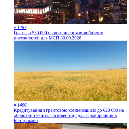
# 1487
Грант до $30 000 на розширення виробничих
потужностей для МСП
30.09.2026
# 1486
Кредитування з грантовою компенсацією до €20 000 на
оборотний капітал та інвестиції для агровиробників
Безстроково