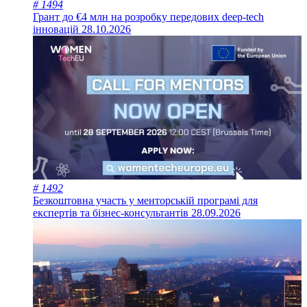
# 1494
Грант до €4 млн на розробку передових deep-tech
інновацій
28.10.2026
# 1492
Безкоштовна участь у менторській програмі для
експертів та бізнес-консультантів
28.09.2026