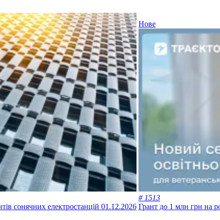
Нове
# 1513
ентів сонячних електростанцій
01.12.2026
Грант до 1 млн грн на р