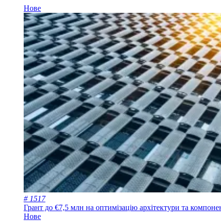
Нове
# 1517
Грант до €7,5 млн на оптимізацію архітектури та компон
Нове