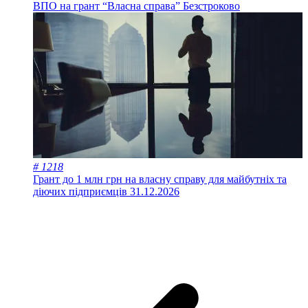
ВПО на грант “Власна справа”
Безстроково
# 1218
Грант до 1 млн грн на власну справу для майбутніх та
діючих підприємців
31.12.2026