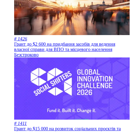
# 1426
Грант до $2 600 на придбання засобів для ведення
власної справи для ВПО та місцевого населення
Безстроково
# 1411
Грант до $15 000 на розвиток соціальних проєктів та