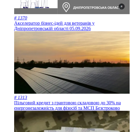
# 1370
Акселератор бізнес-ідей для ветеранів у
Дніпропетровській області
05.09.2026
# 1313
Пільговий кредит з грантовою складовою до 30% на
енергонезалежність для фізосіб та МСП
Безстроково