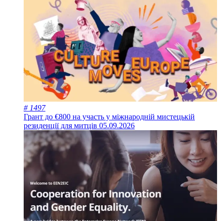
# 1497
Грант до €800 на участь у міжнародній мистецькій
резиденції для митців
05.09.2026