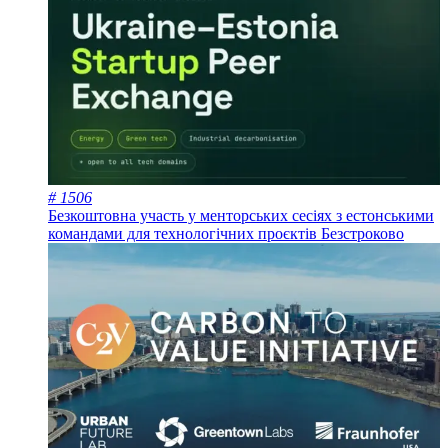
# 1506
Безкоштовна участь у менторських сесіях з естонськими
командами для технологічних проєктів
Безстроково