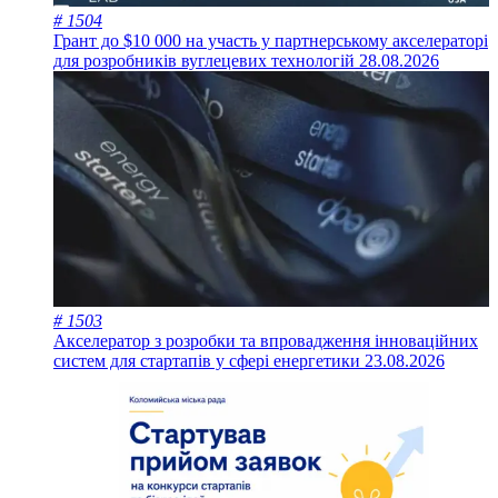
# 1504
Грант до $10 000 на участь у партнерському акселераторі
для розробників вуглецевих технологій
28.08.2026
# 1503
Акселератор з розробки та впровадження інноваційних
систем для стартапів у сфері енергетики
23.08.2026