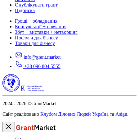
Опублікувати грант
Підписка
Гроші + обладнання
Консультації + навчання
Збут + виставки + нетворкінг
Послуги для бізнесу
Товари для бізнесу
info@grant.market
+38 096 804 5555
2024 - 2026
©GrantMarket
Сайт реалізовано
Клубом Ділових Людей Україна
та
Asign
.