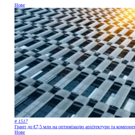
Нове
# 1517
Грант до €7,5 млн на оптимізацію архітектури та компон
Нове