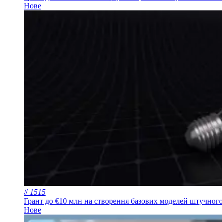
Нове
# 1515
Грант до €10 млн на створення базових моделей штучного
Нове