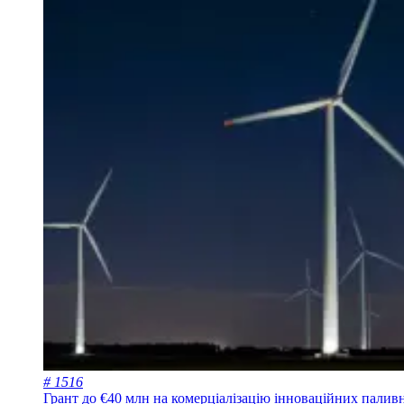
# 1516
Грант до €40 млн на комерціалізацію інноваційних палив