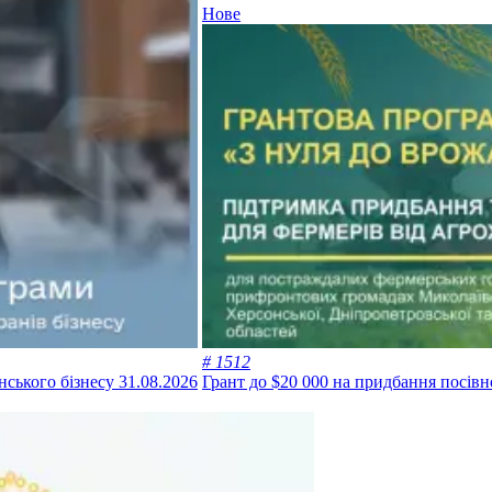
Нове
# 1512
анського бізнесу
31.08.2026
Грант до $20 000 на придбання посівно