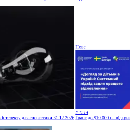
Нове
# 1514
 інтелекту для енергетики
31.12.2026
Грант до $10 000 на відкри