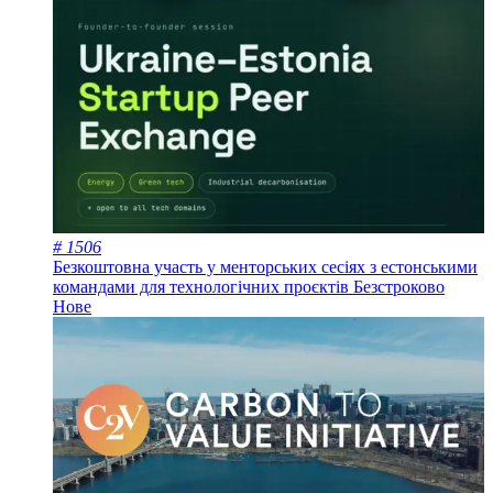
# 1506
Безкоштовна участь у менторських сесіях з естонськими
командами для технологічних проєктів
Безстроково
Нове