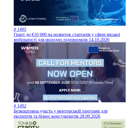
# 1495
Грант до €10 000 на розвиток стартапів у сфері міської
мобільності для молодих підприємців
14.10.2026
# 1492
Безкоштовна участь у менторській програмі для
експертів та бізнес-консультантів
28.09.2026