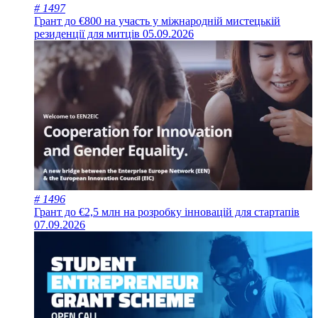
# 1497
Грант до €800 на участь у міжнародній мистецькій
резиденції для митців
05.09.2026
# 1496
Грант до €2,5 млн на розробку інновацій для стартапів
07.09.2026