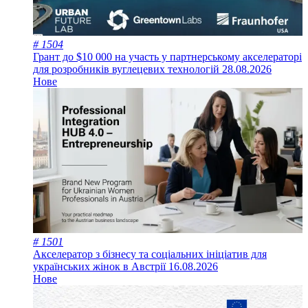
# 1504
Грант до $10 000 на участь у партнерському акселераторі
для розробників вуглецевих технологій
28.08.2026
Нове
# 1501
Акселератор з бізнесу та соціальних ініціатив для
українських жінок в Австрії
16.08.2026
Нове