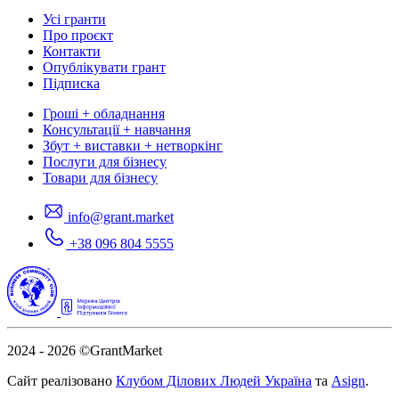
Усі гранти
Про проєкт
Контакти
Опублікувати грант
Підписка
Гроші + обладнання
Консультації + навчання
Збут + виставки + нетворкінг
Послуги для бізнесу
Товари для бізнесу
info@grant.market
+38 096 804 5555
2024 - 2026
©GrantMarket
Сайт реалізовано
Клубом Ділових Людей Україна
та
Asign
.