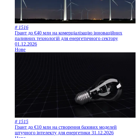
# 1516
Грант до €40 млн на комерціалізацію інноваційних
паливних технологій для енергетичного сектору
01.12.2026
Нове
# 1515
Грант до €10 млн на створення базових моделей
штучного інтелекту для енергетики
31.12.2026