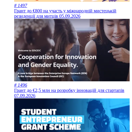
# 1497
Грант до €800 на участь у міжнародній мистецькій
резиденції для митців
05.09.2026
# 1496
Грант до €2,5 млн на розробку інновацій для стартапів
07.09.2026