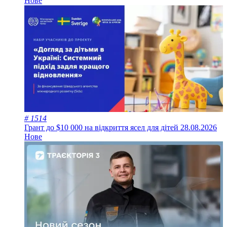
Нове
# 1514
Грант до $10 000 на відкриття ясел для дітей
28.08.2026
Нове