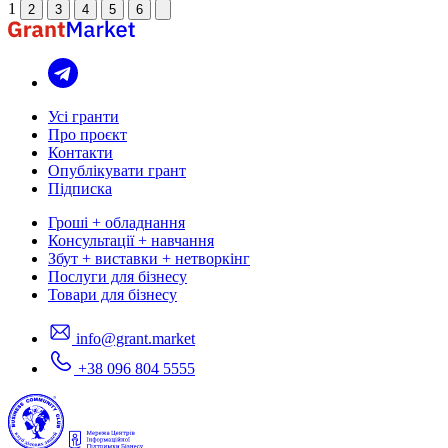
1
2
3
4
5
6
Усі гранти
Про проєкт
Контакти
Опублікувати грант
Підписка
Гроші + обладнання
Консультації + навчання
Збут + виставки + нетворкінг
Послуги для бізнесу
Товари для бізнесу
info@grant.market
+38 096 804 5555