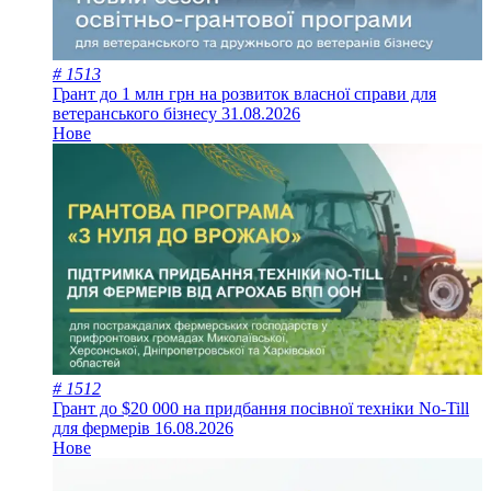
# 1513
Грант до 1 млн грн на розвиток власної справи для
ветеранського бізнесу
31.08.2026
Нове
# 1512
Грант до $20 000 на придбання посівної техніки No-Till
для фермерів
16.08.2026
Нове