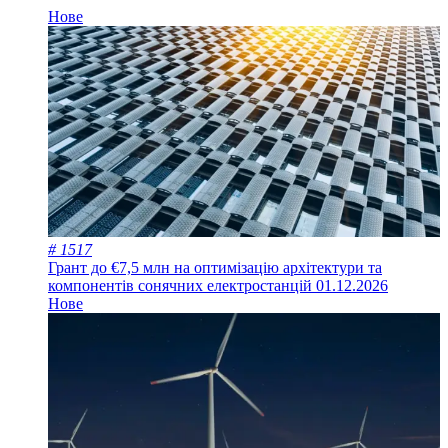
Нове
# 1517
Грант до €7,5 млн на оптимізацію архітектури та
компонентів сонячних електростанцій
01.12.2026
Нове