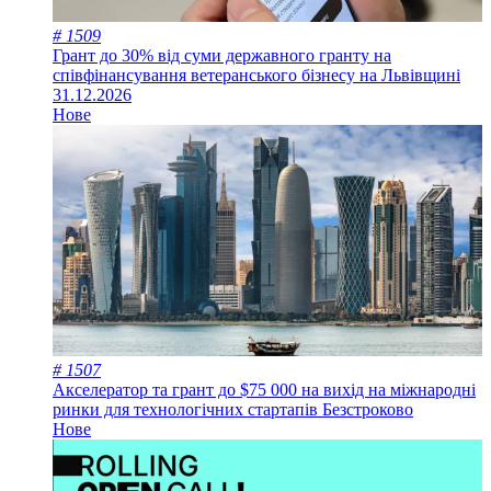
# 1509
Грант до 30% від суми державного гранту на
співфінансування ветеранського бізнесу на Львівщині
31.12.2026
Нове
# 1507
Акселератор та грант до $75 000 на вихід на міжнародні
ринки для технологічних стартапів
Безстроково
Нове