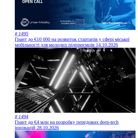
# 1495
Грант до €10 000 на розвиток стартапів у сфері міської
мобільності для молодих підприємців
14.10.2026
# 1494
Грант до €4 млн на розробку передових deep-tech
інновацій
28.10.2026