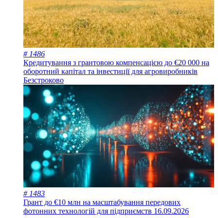
# 1486
Кредитування з грантовою компенсацією до €20 000 на
оборотний капітал та інвестиції для агровиробників
Безстроково
# 1483
Грант до €10 млн на масштабування передових
фотонних технологій для підприємств
16.09.2026