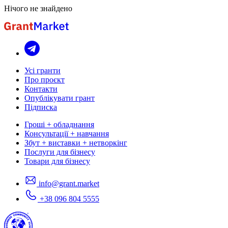
Нічого не знайдено
Усі гранти
Про проєкт
Контакти
Опублікувати грант
Підписка
Гроші + обладнання
Консультації + навчання
Збут + виставки + нетворкінг
Послуги для бізнесу
Товари для бізнесу
info@grant.market
+38 096 804 5555