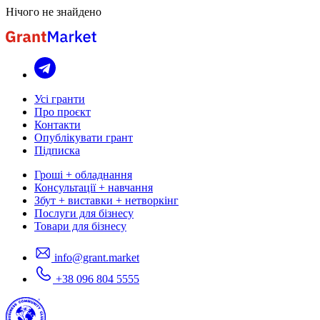
Нічого не знайдено
Усі гранти
Про проєкт
Контакти
Опублікувати грант
Підписка
Гроші + обладнання
Консультації + навчання
Збут + виставки + нетворкінг
Послуги для бізнесу
Товари для бізнесу
info@grant.market
+38 096 804 5555