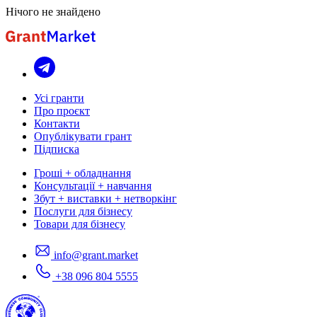
Нічого не знайдено
Усі гранти
Про проєкт
Контакти
Опублікувати грант
Підписка
Гроші + обладнання
Консультації + навчання
Збут + виставки + нетворкінг
Послуги для бізнесу
Товари для бізнесу
info@grant.market
+38 096 804 5555