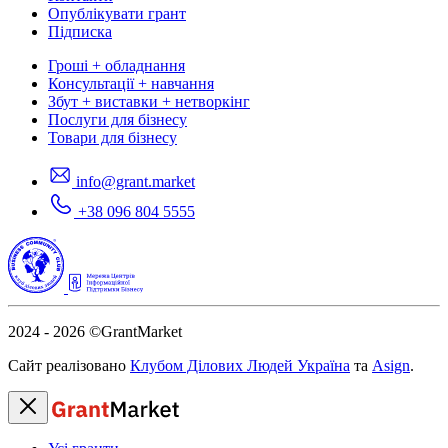
Опублікувати грант
Підписка
Гроші + обладнання
Консультації + навчання
Збут + виставки + нетворкінг
Послуги для бізнесу
Товари для бізнесу
info@grant.market
+38 096 804 5555
2024 - 2026
©GrantMarket
Сайт реалізовано
Клубом Ділових Людей Україна
та
Asign
.