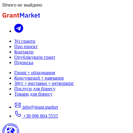
Нічого не знайдено
Усі гранти
Про проєкт
Контакти
Опублікувати грант
Підписка
Гроші + обладнання
Консультації + навчання
Збут + виставки + нетворкінг
Послуги для бізнесу
Товари для бізнесу
info@grant.market
+38 096 804 5555