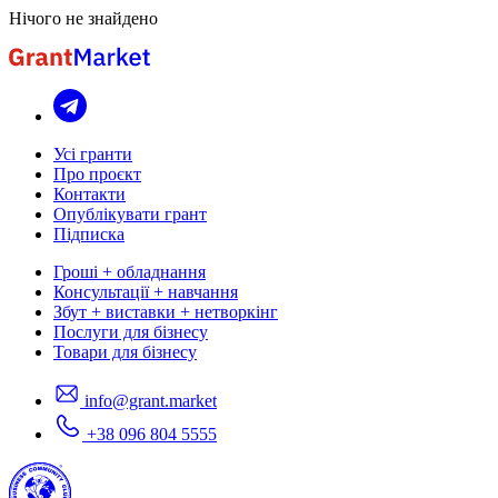
Нічого не знайдено
Усі гранти
Про проєкт
Контакти
Опублікувати грант
Підписка
Гроші + обладнання
Консультації + навчання
Збут + виставки + нетворкінг
Послуги для бізнесу
Товари для бізнесу
info@grant.market
+38 096 804 5555