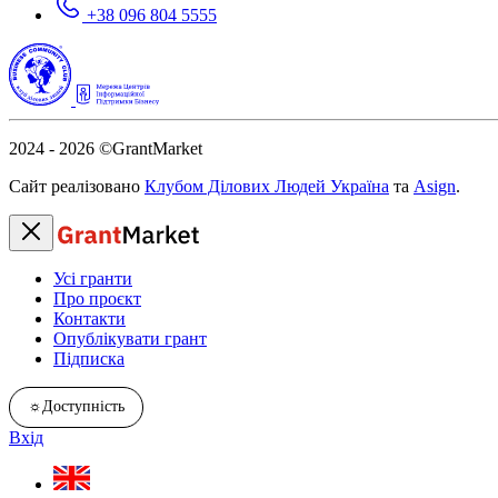
+38 096 804 5555
2024 - 2026
©GrantMarket
Сайт реалізовано
Клубом Ділових Людей Україна
та
Asign
.
Усі гранти
Про проєкт
Контакти
Опублікувати грант
Підписка
☼
Доступність
Вхід