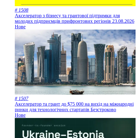
# 1508
Акселератор з бізнесу та грантової підтримки для
молодих підприємців прифронтових регіонів
23.08.2026
Нове
# 1507
Акселератор та грант до $75 000 на вихід на міжнародні
ринки для технологічних стартапів
Безстроково
Нове