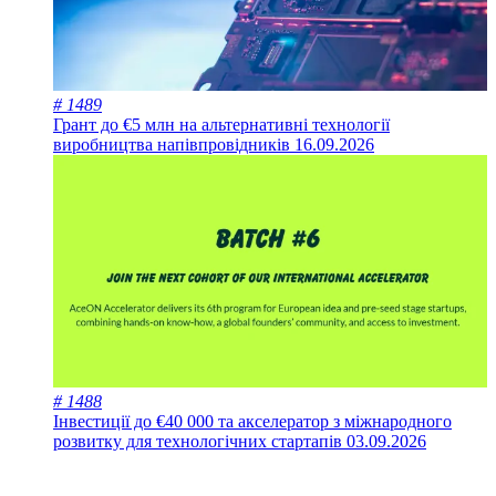
# 1489
Грант до €5 млн на альтернативні технології
виробництва напівпровідників
16.09.2026
# 1488
Інвестиції до €40 000 та акселератор з міжнародного
розвитку для технологічних стартапів
03.09.2026