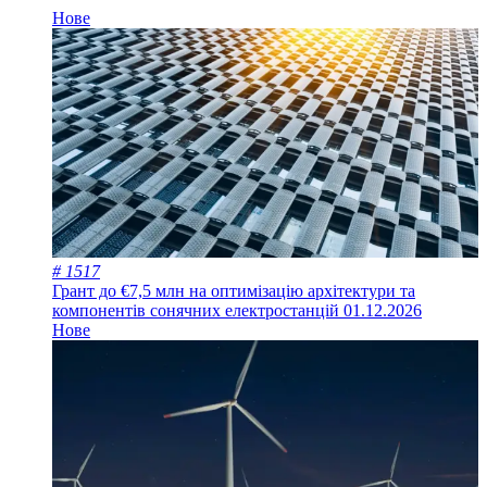
Нове
# 1517
Грант до €7,5 млн на оптимізацію архітектури та
компонентів сонячних електростанцій
01.12.2026
Нове