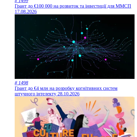
# 1499
Грант до €100 000 на розвиток та інвестиції для ММСП
17.08.2026
# 1498
Грант до €4 млн на розробку когнітивних систем
штучного інтелекту
28.10.2026