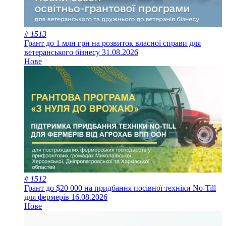
# 1513
Грант до 1 млн грн на розвиток власної справи для
ветеранського бізнесу
31.08.2026
Нове
# 1512
Грант до $20 000 на придбання посівної техніки No-Till
для фермерів
16.08.2026
Нове