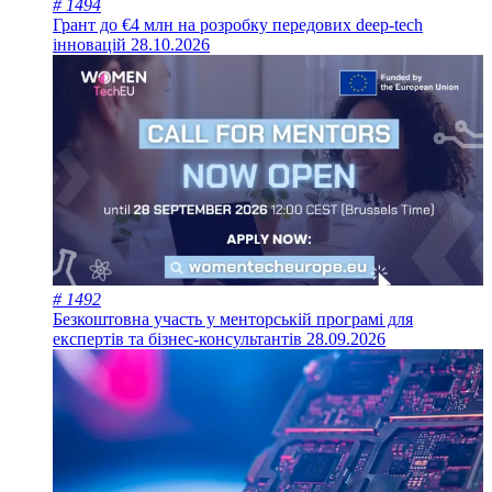
# 1494
Грант до €4 млн на розробку передових deep-tech
інновацій
28.10.2026
# 1492
Безкоштовна участь у менторській програмі для
експертів та бізнес-консультантів
28.09.2026