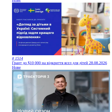
Нове
# 1514
Грант до $10 000 на відкриття ясел для дітей
28.08.2026
Нове