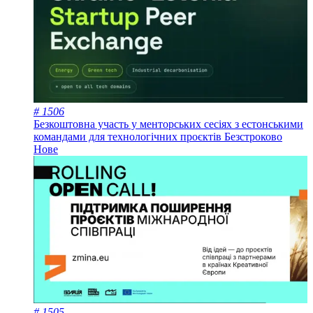
# 1506
Безкоштовна участь у менторських сесіях з естонськими
командами для технологічних проєктів
Безстроково
Нове
# 1505