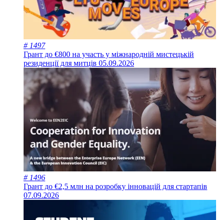
# 1497
Грант до €800 на участь у міжнародній мистецькій
резиденції для митців
05.09.2026
# 1496
Грант до €2,5 млн на розробку інновацій для стартапів
07.09.2026