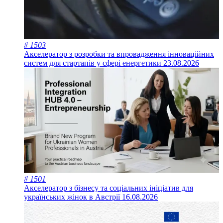
# 1503
Акселератор з розробки та впровадження інноваційних
систем для стартапів у сфері енергетики
23.08.2026
# 1501
Акселератор з бізнесу та соціальних ініціатив для
українських жінок в Австрії
16.08.2026