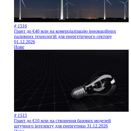
# 1516
Грант до €40 млн на комерціалізацію інноваційних
паливних технологій для енергетичного сектору
01.12.2026
Нове
# 1515
Грант до €10 млн на створення базових моделей
штучного інтелекту для енергетики
31.12.2026