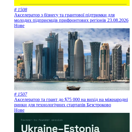
# 1508
Акселератор з бізнесу та грантової підтримки для
молодих підприємців прифронтових регіонів
23.08.2026
Нове
# 1507
Акселератор та грант до $75 000 на вихід на міжнародні
ринки для технологічних стартапів
Безстроково
Нове