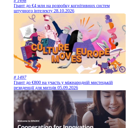
# 1498
Грант до €4 млн на розробку когнітивних систем
штучного інтелекту
28.10.2026
# 1497
Грант до €800 на участь у міжнародній мистецькій
резиденції для митців
05.09.2026