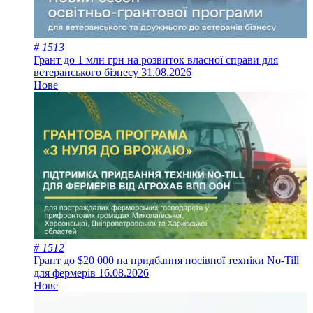
# 1513
Грант до 1 млн грн на розвиток власної справи для
ветеранського бізнесу
31.08.2026
Нове
# 1512
Грант до $20 000 на придбання посівної техніки No-Till
для фермерів
16.08.2026
Нове