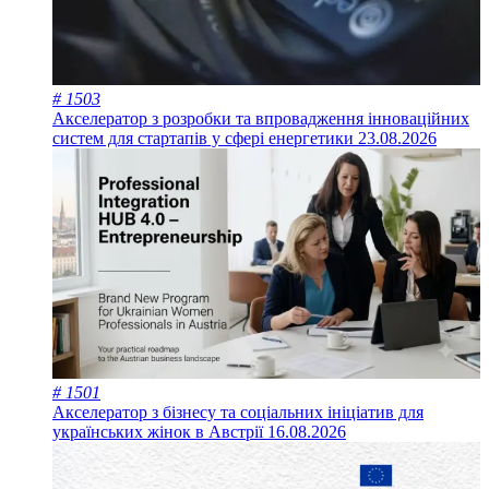
# 1503
Акселератор з розробки та впровадження інноваційних
систем для стартапів у сфері енергетики
23.08.2026
# 1501
Акселератор з бізнесу та соціальних ініціатив для
українських жінок в Австрії
16.08.2026