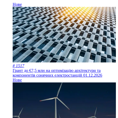
Нове
# 1517
Грант до €7,5 млн на оптимізацію архітектури та
компонентів сонячних електростанцій
01.12.2026
Нове