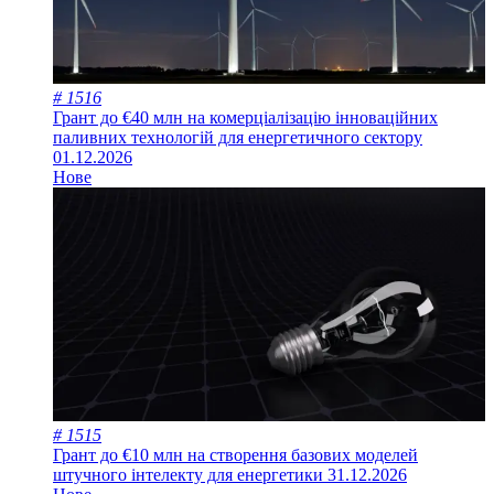
# 1516
Грант до €40 млн на комерціалізацію інноваційних
паливних технологій для енергетичного сектору
01.12.2026
Нове
# 1515
Грант до €10 млн на створення базових моделей
штучного інтелекту для енергетики
31.12.2026