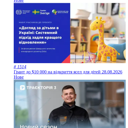
Нове
# 1514
Грант до $10 000 на відкриття ясел для дітей
28.08.2026
Нове