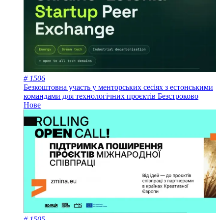
# 1506
Безкоштовна участь у менторських сесіях з естонськими
командами для технологічних проєктів
Безстроково
Нове
# 1505