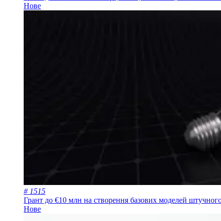
Нове
# 1515
Грант до €10 млн на створення базових моделей штучного
Нове