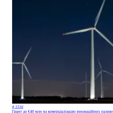
# 1516
Грант до €40 млн на комерціалізацію інноваційних палив