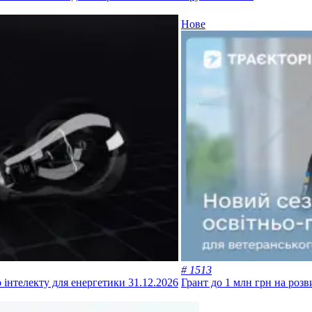
Нове
# 1513
 інтелекту для енергетики
31.12.2026
Грант до 1 млн грн на розв