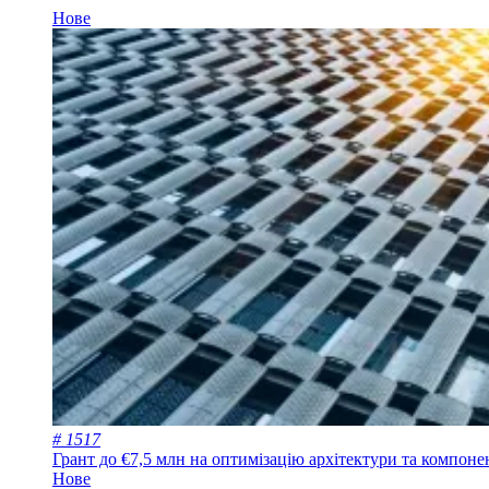
Нове
# 1517
Грант до €7,5 млн на оптимізацію архітектури та компон
Нове