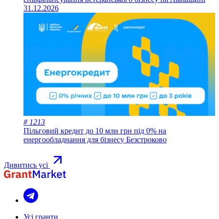
31.12.2026
# 1213
Пільговий кредит до 10 млн грн під 0% на
енергообладнання для бізнесу
Безстроково
Дивитись усі
Усі гранти