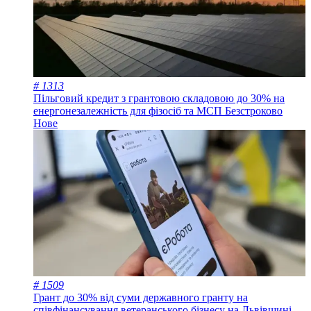
# 1313
Пільговий кредит з грантовою складовою до 30% на
енергонезалежність для фізосіб та МСП
Безстроково
Нове
# 1509
Грант до 30% від суми державного гранту на
співфінансування ветеранського бізнесу на Львівщині