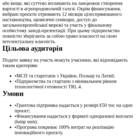
або вище, які суттєво впливають на ланцюжок створення
вартості в агропродовольчій галузі. Окрім фінансування,
вибрані проєкти отримають 12 місяців цілеспрямованого
наставництва, щомісячні семінари, доступ до
загальноєвропейської мережі та участь у фінальному
особистому заході-презентації. При цьому підприємства
повністю зберігають за собою право власності на свою
інтелектуальну власність.
Цільова аудиторія
Подати заявку на участь можуть учасники, які відповідають
таким критеріям:
МСП та старптапи з України, Польщі та Латвії;
Підприємства та стартапи з мінімальним рівнем
технологічної готовності TRL 4.
Умови
Грантова підтримка надається у розмірі €50 тис на один
проєкт;
Фінансування надається у форматі одноразової виплати
(lump sum);
Програма покриває 100% витрат на реалізацію
інноваційного проєкту.