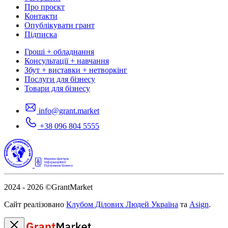
Про проєкт
Контакти
Опублікувати грант
Підписка
Гроші + обладнання
Консультації + навчання
Збут + виставки + нетворкінг
Послуги для бізнесу
Товари для бізнесу
info@grant.market
+38 096 804 5555
2024 - 2026
©GrantMarket
Сайт реалізовано
Клубом Ділових Людей Україна
та
Asign
.