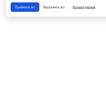
Прийняти всі
Відхилити всі
Налаштування