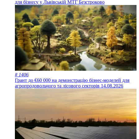
для бізнесу у Львівській МТГ
Безстроково
# 1406
Грант до €60 000 на демонстрацію бізнес-моделей для
агропродовольчого та лісового секторів
14.08.2026