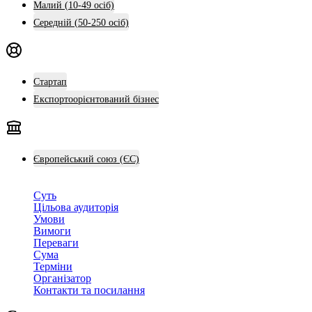
Малий (10-49 осіб)
Середній (50-250 осіб)
Стартап
Експортоорієнтований бізнес
Європейський союз (ЄС)
Суть
Цільова аудиторія
Умови
Вимоги
Переваги
Сума
Терміни
Організатор
Контакти та посилання