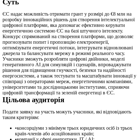
Суть
ЄC надає можливість отримати грант у розмірі до €8 млн на
розробку інноваційних рішень для створення інтелектуальної
цифрової платформи, яка допомагає ефективно керувати
енергетичною системою ЄС на базі штучного інтелекту.
Конкурс спрямований на створення платформи, що дозволяє
прогнозувати попит і пропозицію електроенергії,
оптимізувати енергетичні потоки, інтегрувати відновлювані
джерела та балансувати мережу в режимі реального часу.
Учасники зможуть розробляти цифрові двійники, моделі
генеративного AI для симуляцій і сценаріїв, впроваджувати
рішення для підвищення гнучкості, безпеки та надійності
енергосистеми, а також тестувати та масштабувати інновації у
співпраці з операторами мереж, енергетичними компаніями,
університетами та дослідницькими інститутами, сприяючи
цифровій трансформації та зеленій енергетиці в ЄС.
Цільова аудиторія
Подати заявку на участь можуть учасники, які відповідають
таким критеріям:
консорціуми з мінімум трьох юридичних осіб із трьох
країн-членів або асоційованих країн;
компанії у сфері енергетики, ІТ / AI;