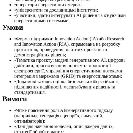
оператори енергетичних мереж;
університети та дослідницькі інститути;
учасники, здатні інтегрувати AI-рішення з існуючими
енергетичними системами.
Умови
Форма підтримки: Innovation Action (IA) або Research
and Innovation Action (RIA), спрямована на розробку
прототипів, проведення пілотних проєктів та
демонстраційних рішень;
Тематика проєкту: моделі генеративного AI, цифрові
двійники, прогнозування попиту та пропозиції
електроенергії, управління енергетичними потоками,
інтеграція з мережами (GRID) та енергоспільнотами;
Додаткові заходи: оцінка безпеки та кіберстійкості,
підвищення надійності, масштабування рішень та
стандартизація.
Вимоги
Чітке пояснення ролі AI/генеративного підходу
(наприклад, генерація сценаріїв, симуляцій,
оптимізаторів);
Дані для навчання моделей, опис джерел даних,
стратегії обробки даних;