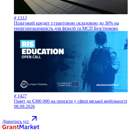
# 1313
Пільговий кредит з грантовою складовою до 30% на
енергонезалежність для фізосіб та МСП
Безстроково
# 1427
Грант до €300 000 на проєкти у сфері міської мобільності
08.09.2026
Дивитись усі