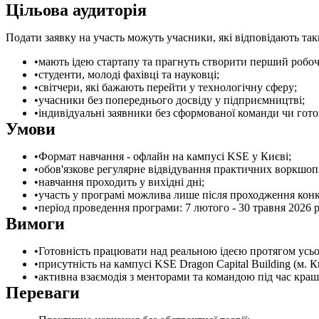
Цільова аудиторія
Подати заявку на участь можуть учасники, які відповідають так
мають ідею стартапу та прагнуть створити перший робо
студенти, молоді фахівці та науковці;
світчери, які бажають перейти у технологічну сферу;
учасники без попереднього досвіду у підприємництві;
індивідуальні заявники без сформованої команди чи гото
Умови
Формат навчання - офлайн на кампусі KSE у Києві;
обов'язкове регулярне відвідування практичних воркшоп
навчання проходить у вихідні дні;
участь у програмі можлива лише після проходження конк
період проведення програми: 7 лютого - 30 травня 2026 р
Вимоги
Готовність працювати над реальною ідеєю протягом усьо
присутність на кампусі KSE Dragon Capital Building (м. К
активна взаємодія з менторами та командою під час краш-
Переваги