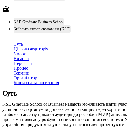
KSE Graduate Business School
Київська школа економіки (KSE)
Суть
Цільова аудиторія
Умови
Вимоги
Переваги
Процес
Терміни
Організатор
Контакти та посилання
Суть
KSE Graduate School of Business надають можливість взяти участ
успішного стартапу» та допомагає початківцям перетворити поч
глибокого аналізу цільової аудиторії до розробки MVP (мінімал
програми полягає у розбудові стійкої інноваційної екосистеми 
управління продуктом та унікальну перспективу презентувати с