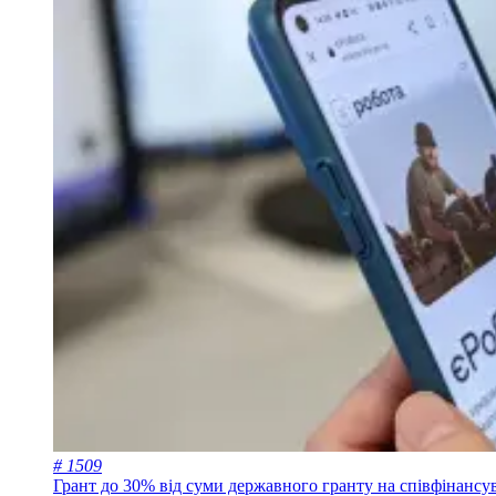
# 1509
Грант до 30% від суми державного гранту на співфінансу