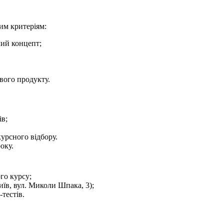
им критеріям:
чий концепт;
вого продукту.
ів;
урсного відбору.
оку.
го курсу;
иїв, вул. Миколи Шпака, 3);
тестів.