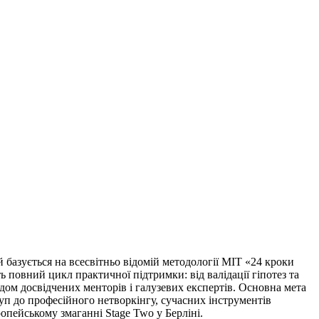
й базується на всесвітньо відомій методології MIT «24 кроки
повний цикл практичної підтримки: від валідації гіпотез та
ядом досвідчених менторів і галузевих експертів. Основна мета
уп до професійного нетворкінгу, сучасних інструментів
опейському змаганні Stage Two у Берліні.