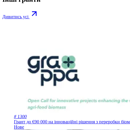
Дивитись усі
# 1300
Грант до €90 000 на інноваційні рішення з переробки бі
Нове