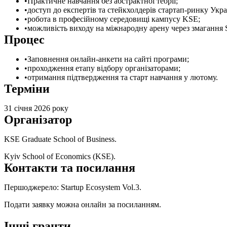
Практичне навчання без абстрактної теорії;
доступ до експертів та стейкхолдерів стартап-ринку Украї
робота в професійному середовищі кампусу KSE;
можливість виходу на міжнародну арену через змагання S
Процес
Заповнення онлайн-анкети на сайті програми;
проходження етапу відбору організаторами;
отримання підтвердження та старт навчання у лютому.
Терміни
31 січня 2026 року
Організатор
KSE Graduate School of Business.
Kyiv School of Economics (KSE).
Контакти та посилання
Першоджерело:
Startup Ecosystem Vol.3
.
Подати заявку можна онлайн за
посиланням
.
Інші гранти