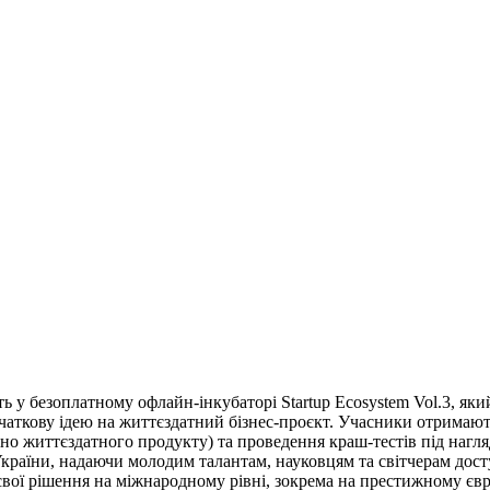
ь у безоплатному офлайн-інкубаторі Startup Ecosystem Vol.3, яки
аткову ідею на життєздатний бізнес-проєкт. Учасники отримають 
ьно життєздатного продукту) та проведення краш-тестів під нагл
України, надаючи молодим талантам, науковцям та світчерам дост
вої рішення на міжнародному рівні, зокрема на престижному євр