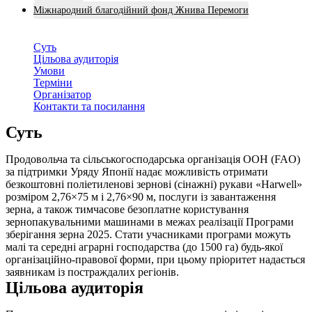
Міжнародний благодійний фонд Жнива Перемоги
Суть
Цільова аудиторія
Умови
Терміни
Організатор
Контакти та посилання
Суть
Продовольча та сільськогосподарська організація ООН (FAO)
за підтримки Уряду Японії надає можливість отримати
безкоштовні поліетиленові зернові (сінажні) рукави «Harwell»
розміром 2,76×75 м і 2,76×90 м, послуги із завантаження
зерна, а також тимчасове безоплатне користування
зернопакувальними машинами в межах реалізації Програми
зберігання зерна 2025. Стати учасниками програми можуть
малі та середні аграрні господарства (до 1500 га) будь-якої
організаційно-правової форми, при цьому пріоритет надається
заявникам із постраждалих регіонів.
Цільова аудиторія