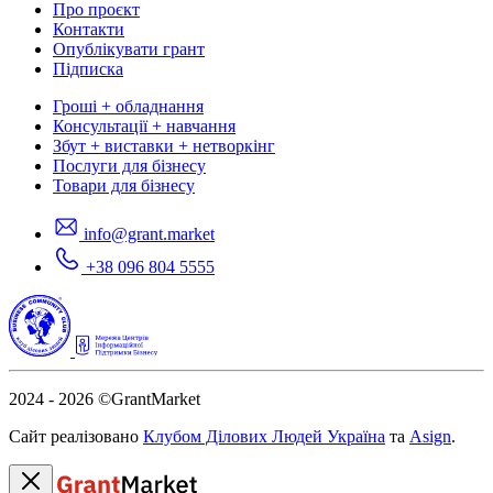
Про проєкт
Контакти
Опублікувати грант
Підписка
Гроші + обладнання
Консультації + навчання
Збут + виставки + нетворкінг
Послуги для бізнесу
Товари для бізнесу
info@grant.market
+38 096 804 5555
2024 - 2026
©GrantMarket
Сайт реалізовано
Клубом Ділових Людей Україна
та
Asign
.