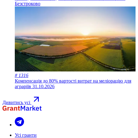
Безстроково
# 1316
Компенсація до 80% вартості витрат на меліорацію для
аграріїв
31.10.2026
Дивитись усі
Усі гранти