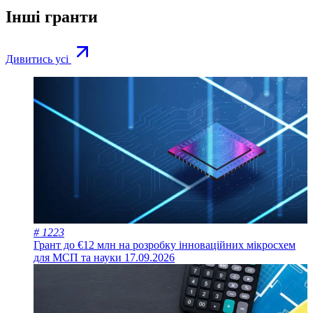
Інші гранти
Дивитись усі
# 1223
Грант до €12 млн на розробку інноваційних мікросхем
для МСП та науки
17.09.2026