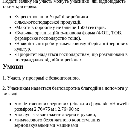
Подати заявку на участь можуть учасники, які відповідають
таким критеріям:
Зареєстровані в Україні виробники
сільськогосподарської продукції.
Мають в обробітку не більше 1500 гектарів.
Будь-яка організаційно-правова форма (ФОП, ТОВ,
фермерське господарство тощо).
Наявність потреби у тимчасовому зберіганні зернових
культур.
Пріоритет надається господарствам, що розташовані в
постраждалих від війни регіонах.
Умови
1. Участь у програмі є безкоштовною.
2. Учасникам надається безповоротна благодійна допомога у
вигляді:
поліетиленових зернових (сінажних) рукавів «Harwell»
розміром 2,76×75 м і 2,76×90 м;
послуг із завантаження зерна в рукави;
тимчасового безоплатного користування
зернопакувальними машинами.