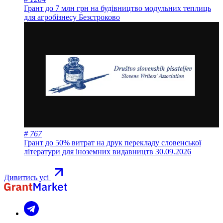
Грант до 7 млн грн на будівництво модульних теплиць
для агробізнесу
Безстроково
# 767
Грант до 50% витрат на друк перекладу словенської
літератури для іноземних видавництв
30.09.2026
Дивитись усі