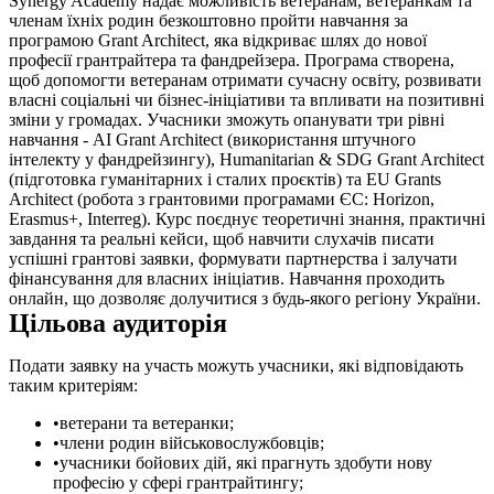
Synergy Academy надає можливість ветеранам, ветеранкам та
членам їхніх родин безкоштовно пройти навчання за
програмою Grant Architect, яка відкриває шлях до нової
професії грантрайтера та фандрейзера. Програма створена,
щоб допомогти ветеранам отримати сучасну освіту, розвивати
власні соціальні чи бізнес-ініціативи та впливати на позитивні
зміни у громадах. Учасники зможуть опанувати три рівні
навчання - AI Grant Architect (використання штучного
інтелекту у фандрейзингу), Humanitarian & SDG Grant Architect
(підготовка гуманітарних і сталих проєктів) та EU Grants
Architect (робота з грантовими програмами ЄС: Horizon,
Erasmus+, Interreg). Курс поєднує теоретичні знання, практичні
завдання та реальні кейси, щоб навчити слухачів писати
успішні грантові заявки, формувати партнерства і залучати
фінансування для власних ініціатив. Навчання проходить
онлайн, що дозволяє долучитися з будь-якого регіону України.
Цільова аудиторія
Подати заявку на участь можуть учасники, які відповідають
таким критеріям:
ветерани та ветеранки;
члени родин військовослужбовців;
учасники бойових дій, які прагнуть здобути нову
професію у сфері грантрайтингу;