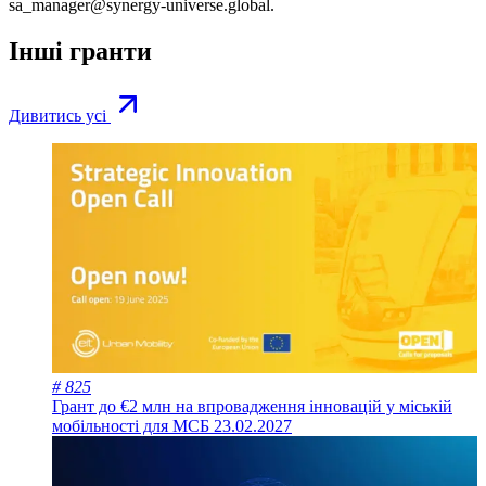
sa_manager@synergy-universe.global
.
Інші гранти
Дивитись усі
# 825
Грант до €2 млн на впровадження інновацій у міській
мобільності для МСБ
23.02.2027