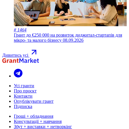
# 1464
Грант до €250 000 на розвиток диджитал-стартапів для
мікро- та малого бізнесу
08.09.2026
Дивитись усі
Усі гранти
Про проєкт
Контакти
Опублікувати грант
Підписка
Гроші + обладнання
Консультації + навчання
Збут + виставки + нетворкінг