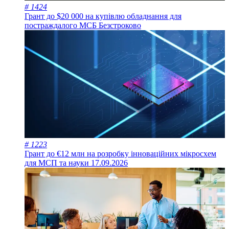
# 1424
Грант до $20 000 на купівлю обладнання для
постраждалого МСБ
Безстроково
# 1223
Грант до €12 млн на розробку інноваційних мікросхем
для МСП та науки
17.09.2026