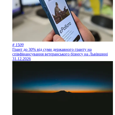
# 1509
Грант до 30% від суми державного гранту на
співфінансування ветеранського бізнесу на Львівщині
31.12.2026