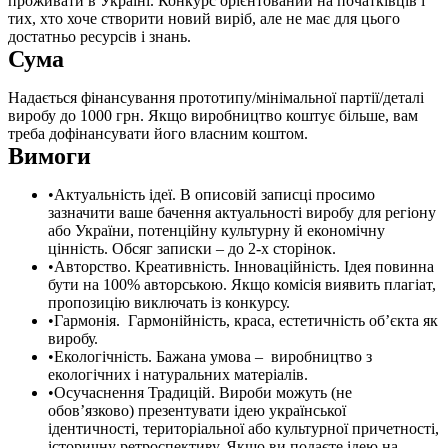
проживати в Україні. Конкурс орієнтований на початківців і
тих, хто хоче створити новий виріб, але не має для цього
достатньо ресурсів і знань.
Сума
Надається фінансування прототипу/мінімальної партії/деталі
виробу до 1000 грн. Якщо виробництво коштує більше, вам
треба дофінансувати його власним коштом.
Вимоги
Актуальність ідеї. В описовій записці просимо
зазначити ваше бачення актуальності виробу для регіону
або України, потенційну культурну й економічну
цінність. Обсяг записки – до 2-х сторінок.
Авторство. Креативність. Інноваційність. Ідея повинна
бути на 100% авторською. Якщо комісія виявить плагіат,
пропозицію виключать із конкурсу.
Гармонія. Гармонійність, краса, естетичність об’єкта як
виробу.
Екологічність. Бажана умова – виробництво з
екологічних і натуральних матеріалів.
Осучаснення Традицій. Вироби можуть (не
обов’язково) презентувати ідею української
ідентичності, територіальної або культурної причетності,
історичну ретроспективу. Якщо ви подаєте ідею на