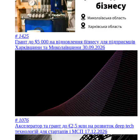
# 1425
Грант до $5 000 на відновлення бізнесу для підприємців
Харківщини та Миколаївщини
30.09.2026
# 1076
Акселератор та грант до €2,5 млн на розвиток deep tech
технологій для стартапів і МСП
17.12.2026