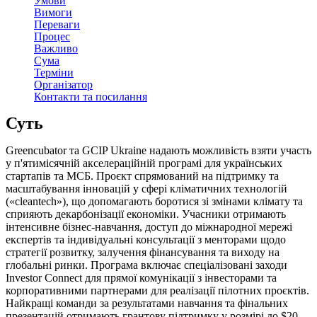
Умови
Вимоги
Переваги
Процес
Важливо
Сума
Терміни
Організатор
Контакти та посилання
Суть
Greencubator та GCIP Ukraine надають можливість взяти участь
у п'ятимісячній акселераційній програмі для українських
стартапів та МСБ. Проєкт спрямований на підтримку та
масштабування інновацій у сфері кліматичних технологій
(«cleantech»), що допомагають боротися зі змінами клімату та
сприяють декарбонізації економіки. Учасники отримають
інтенсивне бізнес-навчання, доступ до міжнародної мережі
експертів та індивідуальні консультації з менторами щодо
стратегії розвитку, залучення фінансування та виходу на
глобальні ринки. Програма включає спеціалізовані заходи
Investor Connect для прямої комунікації з інвесторами та
корпоративними партнерами для реалізації пілотних проєктів.
Найкращі команди за результатами навчання та фінальних
презентацій отримають грантову підтримку у розмірі до $20