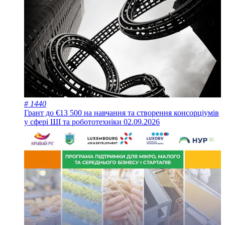
# 1440
Грант до €13 500 на навчання та створення консорціумів
у сфері ШІ та робототехніки
02.09.2026