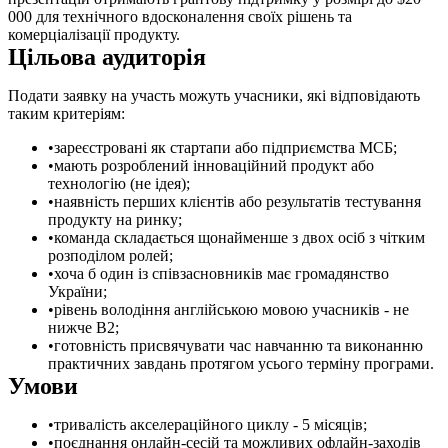
000 для технічного вдосконалення своїх рішень та
комерціалізації продукту.
Цільова аудиторія
Подати заявку на участь можуть учасники, які відповідають
таким критеріям:
зареєстровані як стартапи або підприємства МСБ;
мають розроблений інноваційний продукт або
технологію (не ідея);
наявність перших клієнтів або результатів тестування
продукту на ринку;
команда складається щонайменше з двох осіб з чітким
розподілом ролей;
хоча б один із співзасновників має громадянство
України;
рівень володіння англійською мовою учасників - не
нижче B2;
готовність присвячувати час навчанню та виконанню
практичних завдань протягом усього терміну програми.
Умови
тривалість акселераційного циклу - 5 місяців;
поєднання онлайн-сесій та можливих офлайн-заходів