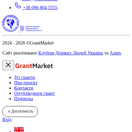
+38 096 804 5555
2024 - 2026
©GrantMarket
Сайт реалізовано
Клубом Ділових Людей Україна
та
Asign
.
Усі гранти
Про проєкт
Контакти
Опублікувати грант
Підписка
☼
Доступність
Вхід