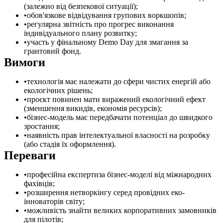
(залежно від безпекової ситуації);
обов'язкове відвідування групових воркшопів;
регулярна звітність про прогрес виконання
індивідуального плану розвитку;
участь у фінальному Demo Day для змагання за
грантовий фонд.
Вимоги
технологія має належати до сфери чистих енергій або
екологічних рішень;
проєкт повинен мати виражений екологічний ефект
(зменшення викидів, економія ресурсів);
бізнес-модель має передбачати потенціал до швидкого
зростання;
наявність прав інтелектуальної власності на розробку
(або стадія їх оформлення).
Переваги
професійна експертиза бізнес-моделі від міжнародних
фахівців;
розширення нетворкінгу серед провідних еко-
інноваторів світу;
можливість знайти великих корпоративних замовників
для пілотів;