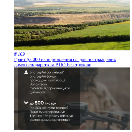
# 169
Грант $3 000 на відновлення с/г для постраждалих
домогосподарств та ВПО
Безстроково