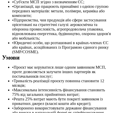
Суб'єкти МСП згідно з визначенням ЄС;
Організації, що працюють принаймні з однією групою
передових матеріалів: метали, полімери, кераміка або
композити;
Підприємства, чия продукція або сфери застосування
орієнтовані на стратегічні галузі: аерокосмічна та
оборонна промисловість, агропродовольча упаковка,
відновлювана енергетика, будівництво, охорона здоров'я
або мобільність;
Юридичні особи, що розташовані в країнах-членах ЄС
або країнах, асоційованих із Програмою єдиного ринку
(SMP/COSME).
Умови
Проєкт має керуватися лише одним заявником МСП,
проте дозволяється залучати інших партнерів як
постачальників послуг;
Тривалість реалізації проєкту повинна становити 12
місяців;
Максимальна інтенсивність фінансування становить
75% від загальних прийнятних витрат;
Решта 25% витрат мають бути покриті заявником із
приватних джерел (власні кошти або кредит);
Заборонено використовувати державне фінансування
або внески в натуральній формі як співфінансування.