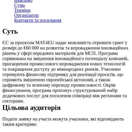
Важливо
Сума
Терміни
Організатор
Контакти та посилання
Суть
ЄС за проєктом MAT4EU надає можливість отримати грант у
розмірі до €60 000 на розвиток та впровадження інноваційних
рішень у сфері передових матеріалів для МСП. Програма
спрямована на зміцнення інноваційного потенціалу компаній,
прискорення промислового впровадження нових технологій
та покращення доступу до міжнародних ринків. Учасники
отримують фінансову підтримку для реалізації проєктів, що
сприяють зміцненню європейської автономії, а також
цифровому та зеленому переходу промисловості. Окрім
фінансування, програма пропонує структурований набір
додаткових послуг для посилення співпраці між регіонами та
секторами.
Цільова аудиторія
Подати заявку на участь можуть учасники, які відповідають
таким критеріям: