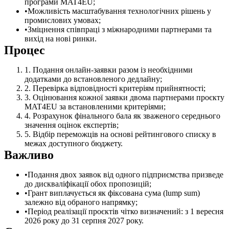
програми MAT4EU;
Можливість масштабування технологічних рішень у
промислових умовах;
Зміцнення співпраці з міжнародними партнерами та
вихід на нові ринки.
Процес
Подання онлайн-заявки разом із необхідними
додатками до встановленого дедлайну;
Перевірка відповідності критеріям прийнятності;
Оцінювання кожної заявки двома партнерами проєкту
MAT4EU за встановленими критеріями;
Розрахунок фінального бала як зваженого середнього
значення оцінок експертів;
Відбір переможців на основі рейтингового списку в
межах доступного бюджету.
Важливо
Подання двох заявок від одного підприємства призведе
до дискваліфікації обох пропозицій;
Грант виплачується як фіксована сума (lump sum)
залежно від обраного напрямку;
Період реалізації проєктів чітко визначений: з 1 вересня
2026 року до 31 серпня 2027 року.