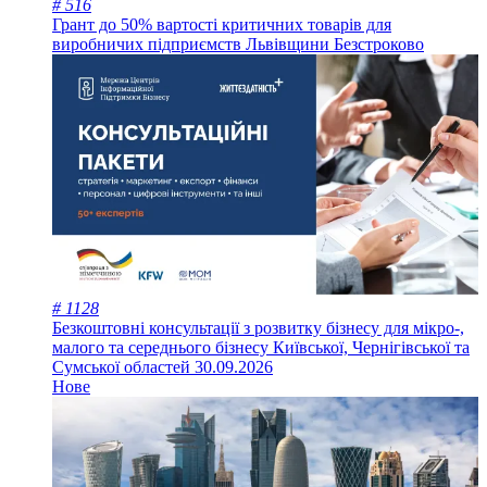
# 516
Грант до 50% вартості критичних товарів для
виробничих підприємств Львівщини
Безстроково
# 1128
Безкоштовні консультації з розвитку бізнесу для мікро-,
малого та середнього бізнесу Київської, Чернігівської та
Сумської областей
30.09.2026
Нове