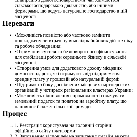
сільськогосподарською діяльністю, або іншими
фермерами, що ведуть натуральне господарство в цій
місцевості.
Переваги
Можливість повністю або частково замінити
пошкоджену чи втрачену внаслідок бойових дій техніку
та робоче обладнання;
Отримання суттєвого безповоротного фінансування
для стабілізації роботи середнього бізнесу в сільській
місцевості;
Створення умов для додаткового доходу місцевих
домогосподарств, які отримують від підприємства
орендну плату у грошовій або натуральній формі;
Підтримка з боку досвідчених місцевих партнерських
організацій у чотирьох регіональних кластерах України;
Можливість відновлення спроможності сплачувати
земельний податок та податок на заробітну плату, що
наповнює бюджет сільської громади.
Процес
Реєстрація користувача на головній сторінці
офіційного сайту платформи;
Заповнення відповідей на запитання онлайн-анкети,