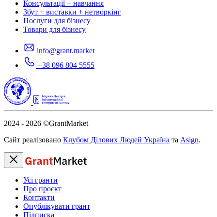
Консультації + навчання
Збут + виставки + нетворкінг
Послуги для бізнесу
Товари для бізнесу
info@grant.market
+38 096 804 5555
2024 - 2026
©GrantMarket
Сайт реалізовано
Клубом Ділових Людей Україна
та
Asign
.
Усі гранти
Про проєкт
Контакти
Опублікувати грант
Підписка