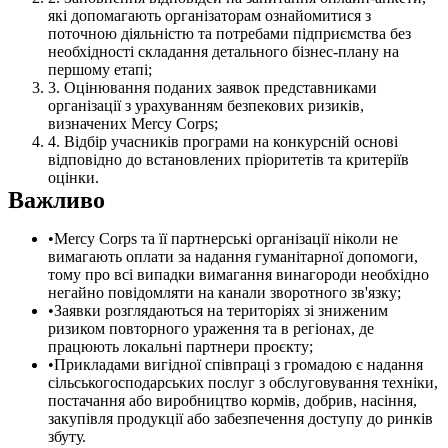
які допомагають організаторам ознайомитися з
поточною діяльністю та потребами підприємства без
необхідності складання детального бізнес-плану на
першому етапі;
Оцінювання поданих заявок представниками
організації з урахуванням безпекових ризиків,
визначених Mercy Corps;
Відбір учасників програми на конкурсній основі
відповідно до встановлених пріоритетів та критеріїв
оцінки.
Важливо
Mercy Corps та її партнерські організації ніколи не
вимагають оплати за надання гуманітарної допомоги,
тому про всі випадки вимагання винагороди необхідно
негайно повідомляти на канали зворотного зв'язку;
Заявки розглядаються на територіях зі зниженим
ризиком повторного ураження та в регіонах, де
працюють локальні партнери проєкту;
Прикладами вигідної співпраці з громадою є надання
сільськогосподарських послуг з обслуговування техніки,
постачання або виробництво кормів, добрив, насіння,
закупівля продукції або забезпечення доступу до ринків
збуту.