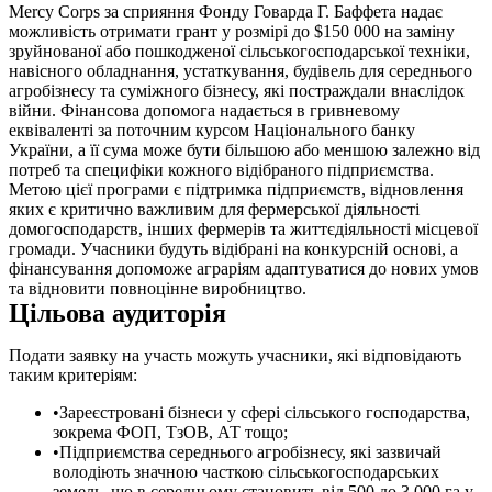
Mercy Corps за сприяння Фонду Говарда Г. Баффета надає
можливість отримати грант у розмірі до $150 000 на заміну
зруйнованої або пошкодженої сільськогосподарської техніки,
навісного обладнання, устаткування, будівель для середнього
агробізнесу та суміжного бізнесу, які постраждали внаслідок
війни. Фінансова допомога надається в гривневому
еквіваленті за поточним курсом Національного банку
України, а її сума може бути більшою або меншою залежно від
потреб та специфіки кожного відібраного підприємства.
Метою цієї програми є підтримка підприємств, відновлення
яких є критично важливим для фермерської діяльності
домогосподарств, інших фермерів та життєдіяльності місцевої
громади. Учасники будуть відібрані на конкурсній основі, а
фінансування допоможе аграріям адаптуватися до нових умов
та відновити повноцінне виробництво.
Цільова аудиторія
Подати заявку на участь можуть учасники, які відповідають
таким критеріям:
Зареєстровані бізнеси у сфері сільського господарства,
зокрема ФОП, ТзОВ, АТ тощо;
Підприємства середнього агробізнесу, які зазвичай
володіють значною часткою сільськогосподарських
земель, що в середньому становить від 500 до 3 000 га у