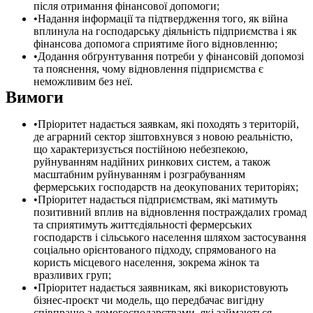
після отримання фінансової допомоги;
Надання інформації та підтвердження того, як війна
вплинула на господарську діяльність підприємства і як
фінансова допомога сприятиме його відновленню;
Додання обґрунтування потреби у фінансовій допомозі
та пояснення, чому відновлення підприємства є
неможливим без неї.
Вимоги
Пріоритет надається заявкам, які походять з територій,
де аграрний сектор зіштовхнувся з новою реальністю,
що характеризується постійною небезпекою,
руйнуванням надійних ринкових систем, а також
масштабним руйнуванням і розграбуванням
фермерських господарств на деокупованих територіях;
Пріоритет надається підприємствам, які матимуть
позитивний вплив на відновлення постраждалих громад
та сприятимуть життєдіяльності фермерських
господарств і сільського населення шляхом застосування
соціально орієнтованого підходу, спрямованого на
користь місцевого населення, зокрема жінок та
вразливих груп;
Пріоритет надається заявникам, які використовують
бізнес-проєкт чи модель, що передбачає вигідну
співпрацю з домогосподарствами, які займаються