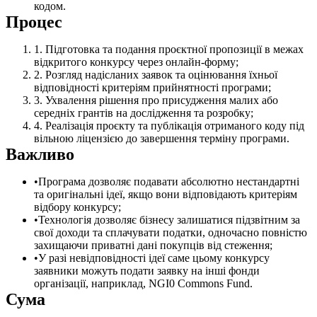
кодом.
Процес
Підготовка та подання проєктної пропозиції в межах
відкритого конкурсу через онлайн-форму;
Розгляд надісланих заявок та оцінювання їхньої
відповідності критеріям прийнятності програми;
Ухвалення рішення про присудження малих або
середніх грантів на дослідження та розробку;
Реалізація проєкту та публікація отриманого коду під
вільною ліцензією до завершення терміну програми.
Важливо
Програма дозволяє подавати абсолютно нестандартні
та оригінальні ідеї, якщо вони відповідають критеріям
відбору конкурсу;
Технологія дозволяє бізнесу залишатися підзвітним за
свої доходи та сплачувати податки, одночасно повністю
захищаючи приватні дані покупців від стеження;
У разі невідповідності ідеї саме цьому конкурсу
заявники можуть подати заявку на інші фонди
організації, наприклад, NGI0 Commons Fund.
Сума