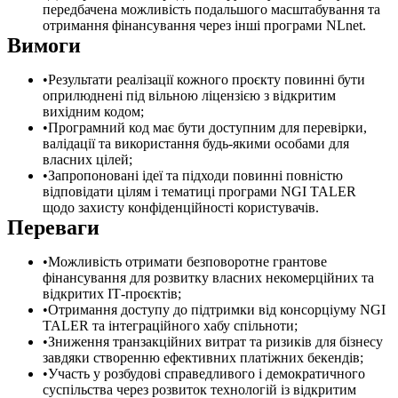
передбачена можливість подальшого масштабування та
отримання фінансування через інші програми NLnet.
Вимоги
Результати реалізації кожного проєкту повинні бути
оприлюднені під вільною ліцензією з відкритим
вихідним кодом;
Програмний код має бути доступним для перевірки,
валідації та використання будь-якими особами для
власних цілей;
Запропоновані ідеї та підходи повинні повністю
відповідати цілям і тематиці програми NGI TALER
щодо захисту конфіденційності користувачів.
Переваги
Можливість отримати безповоротне грантове
фінансування для розвитку власних некомерційних та
відкритих ІТ-проєктів;
Отримання доступу до підтримки від консорціуму NGI
TALER та інтеграційного хабу спільноти;
Зниження транзакційних витрат та ризиків для бізнесу
завдяки створенню ефективних платіжних бекендів;
Участь у розбудові справедливого і демократичного
суспільства через розвиток технологій із відкритим