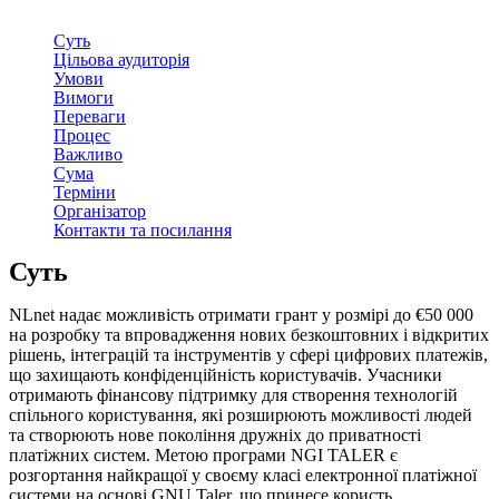
Суть
Цільова аудиторія
Умови
Вимоги
Переваги
Процес
Важливо
Сума
Терміни
Організатор
Контакти та посилання
Суть
NLnet надає можливість отримати грант у розмірі до €50 000
на розробку та впровадження нових безкоштовних і відкритих
рішень, інтеграцій та інструментів у сфері цифрових платежів,
що захищають конфіденційність користувачів. Учасники
отримають фінансову підтримку для створення технологій
спільного користування, які розширюють можливості людей
та створюють нове покоління дружніх до приватності
платіжних систем. Метою програми NGI TALER є
розгортання найкращої у своєму класі електронної платіжної
системи на основі GNU Taler, що принесе користь