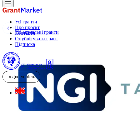
Усі гранти
Про проєкт
Усі актуальні гранти
Контакти
Опублікувати грант
Підписка
☼
Доступність