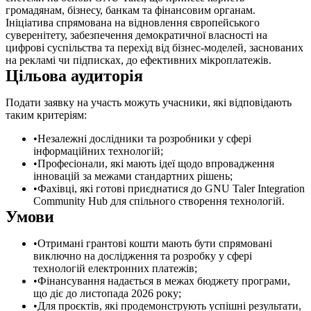
громадянам, бізнесу, банкам та фінансовим органам.
Ініціатива спрямована на відновлення європейського
суверенітету, забезпечення демократичної власності на
цифрові суспільства та перехід від бізнес-моделей, заснованих
на рекламі чи підписках, до ефективних мікроплатежів.
Цільова аудиторія
Подати заявку на участь можуть учасники, які відповідають
таким критеріям:
Незалежні дослідники та розробники у сфері
інформаційних технологій;
Професіонали, які мають ідеї щодо впровадження
інновацій за межами стандартних рішень;
Фахівці, які готові приєднатися до GNU Taler Integration
Community Hub для спільного створення технологій.
Умови
Отримані грантові кошти мають бути спрямовані
виключно на дослідження та розробку у сфері
технологій електронних платежів;
Фінансування надається в межах бюджету програми,
що діє до листопада 2026 року;
Для проєктів, які продемонструють успішні результати,