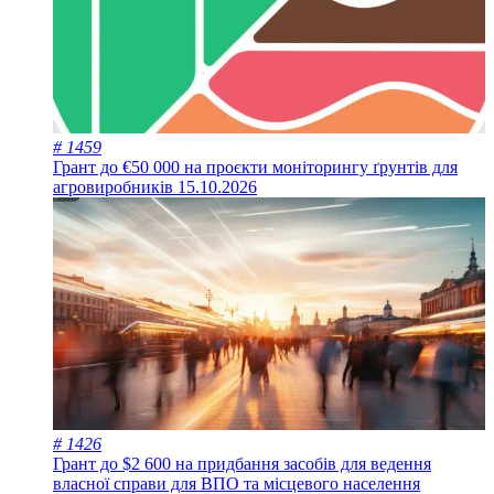
# 1459
Грант до €50 000 на проєкти моніторингу ґрунтів для
агровиробників
15.10.2026
# 1426
Грант до $2 600 на придбання засобів для ведення
власної справи для ВПО та місцевого населення