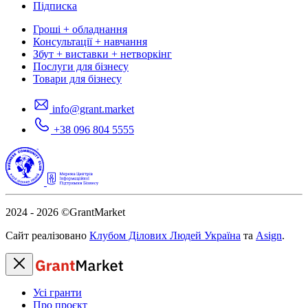
Підписка
Гроші + обладнання
Консультації + навчання
Збут + виставки + нетворкінг
Послуги для бізнесу
Товари для бізнесу
info@grant.market
+38 096 804 5555
2024 - 2026
©GrantMarket
Сайт реалізовано
Клубом Ділових Людей Україна
та
Asign
.
Усі гранти
Про проєкт