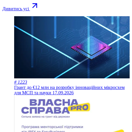
Дивитись усі
# 1223
Грант до €12 млн на розробку інноваційних мікросхем
для МСП та науки
17.09.2026