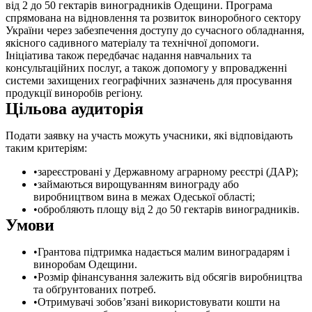
від 2 до 50 гектарів виноградників Одещини. Програма
спрямована на відновлення та розвиток виноробного сектору
України через забезпечення доступу до сучасного обладнання,
якісного садивного матеріалу та технічної допомоги.
Ініціатива також передбачає надання навчальних та
консультаційних послуг, а також допомогу у впровадженні
системи захищених географічних зазначень для просування
продукції виноробів регіону.
Цільова аудиторія
Подати заявку на участь можуть учасники, які відповідають
таким критеріям:
зареєстровані у Державному аграрному реєстрі (ДАР);
займаються вирощуванням винограду або
виробництвом вина в межах Одеської області;
обробляють площу від 2 до 50 гектарів виноградників.
Умови
Грантова підтримка надається малим виноградарям і
виноробам Одещини.
Розмір фінансування залежить від обсягів виробництва
та обґрунтованих потреб.
Отримувачі зобов’язані використовувати кошти на