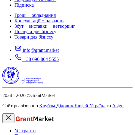
Підписка
Гроші + обладнання
Консультації + навчання
Збут + виставки + нетворкінг
Послуги для бізнесу
Товари для бізнесу
info@grant.market
+38 096 804 5555
2024 - 2026
©GrantMarket
Сайт реалізовано
Клубом Ділових Людей Україна
та
Asign
.
Усі гранти