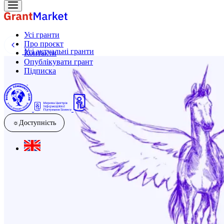
Усі гранти
Про проєкт
Усі актуальні гранти
Контакти
Опублікувати грант
Підписка
☼
Доступність