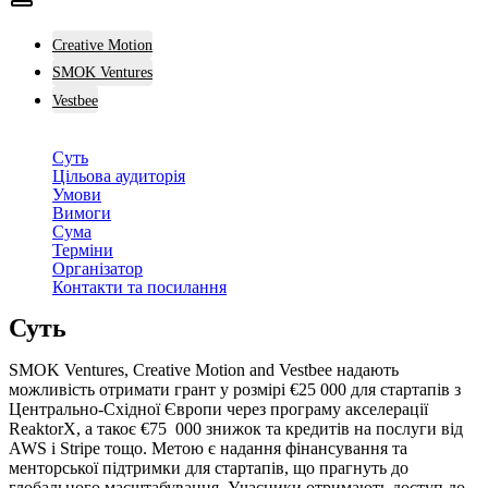
Creative Motion
SMOK Ventures
Vestbee
Суть
Цільова аудиторія
Умови
Вимоги
Сума
Терміни
Організатор
Контакти та посилання
Суть
SMOK Ventures, Creative Motion and Vestbee надають
можливість отримати грант у розмірі €25 000 для стартапів з
Центрально-Східної Європи через програму акселерації
ReaktorX, а такоє €75 000 знижок та кредитів на послуги від
AWS і Stripe тощо. Метою є надання фінансування та
менторської підтримки для стартапів, що прагнуть до
глобального масштабування. Учасники отримають доступ до