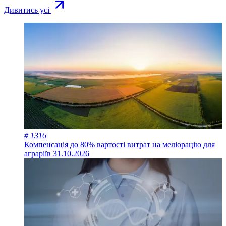
Дивитись усі
# 1316
Компенсація до 80% вартості витрат на меліорацію для
аграріїв
31.10.2026