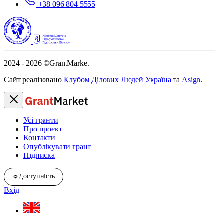
+38 096 804 5555
2024 - 2026
©GrantMarket
Сайт реалізовано
Клубом Ділових Людей Україна
та
Asign
.
Усі гранти
Про проєкт
Контакти
Опублікувати грант
Підписка
☼
Доступність
Вхід