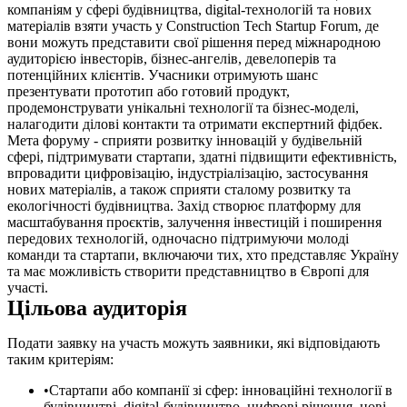
компаніям у сфері будівництва, digital-технологій та нових
матеріалів взяти участь у Construction Tech Startup Forum, де
вони можуть представити свої рішення перед міжнародною
аудиторією інвесторів, бізнес-ангелів, девелоперів та
потенційних клієнтів. Учасники отримують шанс
презентувати прототип або готовий продукт,
продемонструвати унікальні технології та бізнес-моделі,
налагодити ділові контакти та отримати експертний фідбек.
Мета форуму - сприяти розвитку інновацій у будівельній
сфері, підтримувати стартапи, здатні підвищити ефективність,
впровадити цифровізацію, індустріалізацію, застосування
нових матеріалів, а також сприяти сталому розвитку та
екологічності будівництва. Захід створює платформу для
масштабування проєктів, залучення інвестицій і поширення
передових технологій, одночасно підтримуючи молоді
команди та стартапи, включаючи тих, хто представляє Україну
та має можливість створити представництво в Європі для
участі.
Цільова аудиторія
Подати заявку на участь можуть заявники, які відповідають
таким критеріям:
Стартапи або компанії зі сфер: інноваційні технології в
будівництві, digital-будівництво, цифрові рішення, нові