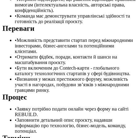
вимогам (інтелектуальна власність, авторські права,
конфіденційність).
Команда має демонструвати управлінські здібності та
готовність до реалізації проєкту.
Переваги
Можливість представити стартап перед міжнародними
інвесторами, бізнес-ангелами та потенційними
клієнтами.
Отримати фідбек, поради, контакти й шанси на
масштабування проєкту.
Бути включеним до Contech-карти - глобального
каталогу технологічних стартапів у сфері будівництва.
Визнання у межах престижного форуму, можливість
участі в нагородах, побудови зв’язків з міжнародними
гравцями ринку.
Процес
Заявку потрібно подати онлайн через форму на сайті
REBUILD.
Заповнити детальний опис проєкту, надавши
інформацію про технологію, бізнес-модель, команду,
потенціал.
Терміни