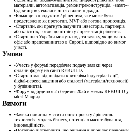
матеріали, автоматизація, ремонт/реконструкція, «smart»-
будівництво, екологічні та сталий підходи.
Команди з продуктом / рішенням, яке може бути
представлено як прототип, MVP або готова пропозиція.
Стартапи, які прагнуть залучити інвесторів, партнерів
або клієнтів; готові до пітчінгу / презентації рішення.
Стартапи з України можуть подати заявку, якщо мають
офіс або представництво в Європі, відповідно до вимог
участі.
Умови
Участь у форумі передбачає подачу заявки через
онлайн-форму на сайті REBUILD.
Стартап має відповідати критеріям індустріалізації,
digital-переоснащення або сталості (матеріали/технології)
у будівництві.
Форум відбудеться 25 березня 2026 в межах REBUILD у
місті Мадрид.
Вимоги
Заявка повинна містити опис проєкту / рішення:
технологія, модель бізнесу, потенціал масштабування,
інноваційність.
Потрібно підтвердити, що рішення відповідає правовим