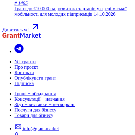
# 1495
Грант до €10 000 на розвиток стартапів у сфері міської
мобільності для молодих підприємців
14.10.2026
Дивитись усі
Усі гранти
Про проєкт
Контакти
Опублікувати грант
Підписка
Гроші + обладнання
Консультації + навчання
Збут + виставки + нетворкінг
Послуги для бізнесу
Товари для бізнесу
info@grant.market