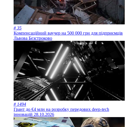
# 35
Компенсаційний ваучер на 500 000 грн для підприємців
Львова
Безстроково
# 1494
Грант до €4 млн на розробку передових deep-tech
інновацій
28.10.2026