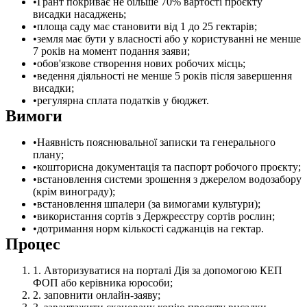
Грант покриває не більше 70% вартості проєкту
висадки насаджень;
площа саду має становити від 1 до 25 гектарів;
земля має бути у власності або у користуванні не менше
7 років на момент подання заяви;
обов'язкове створення нових робочих місць;
ведення діяльності не менше 5 років після завершення
висадки;
регулярна сплата податків у бюджет.
Вимоги
Наявність пояснювальної записки та генерального
плану;
кошторисна документація та паспорт робочого проєкту;
встановлення системи зрошення з джерелом водозабору
(крім винограду);
встановлення шпалери (за вимогами культури);
використання сортів з Держреєстру сортів рослин;
дотримання норм кількості саджанців на гектар.
Процес
Авторизуватися на порталі Дія за допомогою КЕП
ФОП або керівника юрособи;
заповнити онлайн-заяву;