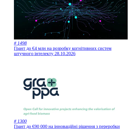
# 1498
Грант до €4 млн на розробку когнітивних систем
штучного інтелекту
28.10.2026
# 1300
Грант до €90 000 на інноваційні рішення з переробки