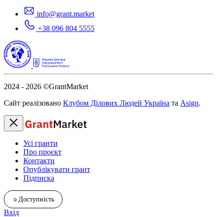
info@grant.market
+38 096 804 5555
2024 - 2026
©GrantMarket
Сайт реалізовано
Клубом Ділових Людей Україна
та
Asign
.
Усі гранти
Про проєкт
Контакти
Опублікувати грант
Підписка
☼
Доступність
Вхід