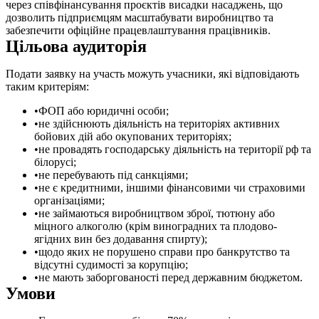
через співфінансування проєктів висадки насаджень, що
дозволить підприємцям масштабувати виробництво та
забезпечити офіційне працевлаштування працівників.
Цільова аудиторія
Подати заявку на участь можуть учасники, які відповідають
таким критеріям:
ФОП або юридичні особи;
не здійснюють діяльність на територіях активних
бойових дій або окупованих територіях;
не провадять господарську діяльність на території рф та
білорусі;
не перебувають під санкціями;
не є кредитними, іншими фінансовими чи страховими
організаціями;
не займаються виробництвом зброї, тютюну або
міцного алкоголю (крім виноградних та плодово-
ягідних вин без додавання спирту);
щодо яких не порушено справи про банкрутство та
відсутні судимості за корупцію;
не мають заборгованості перед державним бюджетом.
Умови