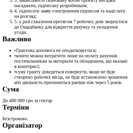
завантажити скановану копію проєкту висадки
насаджень, підписану розробником;
підписати заяву електронним підписом та надіслати
на розгляд;
у разі схвалення протягом 7 робочих днів звернутися
до Ощадбанку для відкриття рахунку та укладення
угоди.
Важливо
Грантова допомога не оподатковується;
кошти можна витратити лише на оплату рахунків
постачальникам за матеріали та обладнання, що вказані
в кошторисі;
суму гранту доведеться повернути, якщо не буде
створено робочих місць, не буде встановлено зрошення
або діяльність припиниться раніше ніж через 5 років.
Сума
До 400 000 грн за гектар
Терміни
Безстроково.
Організатор