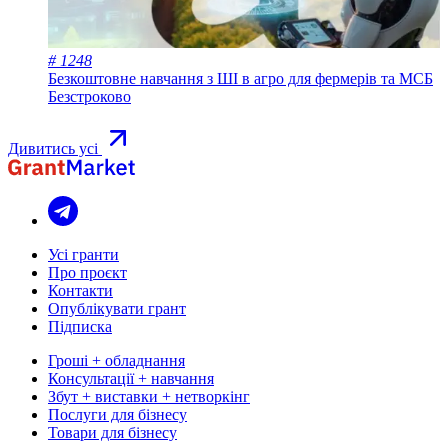
# 1248
Безкоштовне навчання з ШІ в агро для фермерів та МСБ
Безстроково
Дивитись усі
Усі гранти
Про проєкт
Контакти
Опублікувати грант
Підписка
Гроші + обладнання
Консультації + навчання
Збут + виставки + нетворкінг
Послуги для бізнесу
Товари для бізнесу