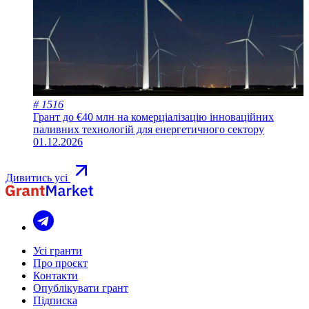
# 1516
Грант до €40 млн на комерціалізацію інноваційних
паливних технологій для енергетичного сектору
01.12.2026
Дивитись усі
Усі гранти
Про проєкт
Контакти
Опублікувати грант
Підписка