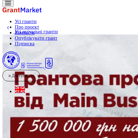
Усі гранти
Про проєкт
Усі актуальні гранти
Контакти
Опублікувати грант
Підписка
☼
Доступність