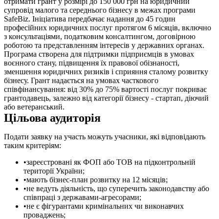
отримати грант у розмірі до 150 000 грн на юридичний
супровід малого та середнього бізнесу в межах програми
SafeBiz. Ініціатива передбачає надання до 45 годин
професійних юридичних послуг протягом 6 місяців, включно
з консультаціями, податковим консалтингом, договірною
роботою та представленням інтересів у державних органах.
Програма створена для підтримки підприємців в умовах
воєнного стану, підвищення їх правової обізнаності,
зменшення юридичних ризиків і сприяння сталому розвитку
бізнесу. Грант надається на умовах часткового
співфінансування: від 30% до 75% вартості послуг покриває
грантодавець, залежно від категорії бізнесу - стартап, діючий
або ветеранський.
Цільова аудиторія
Подати заявку на участь можуть учасники, які відповідають
таким критеріям:
зареєстровані як ФОП або ТОВ на підконтрольній
території України;
мають бізнес-план розвитку на 12 місяців;
не ведуть діяльність, що суперечить законодавству або
співпраці з державами-агресорами;
не є фігурантами кримінальних чи виконавчих
проваджень;