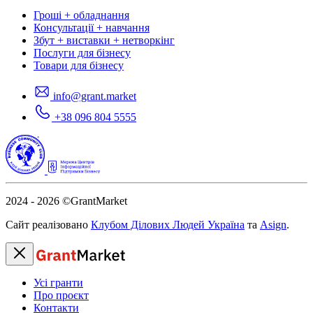
Гроші + обладнання
Консультації + навчання
Збут + виставки + нетворкінг
Послуги для бізнесу
Товари для бізнесу
info@grant.market
+38 096 804 5555
2024 - 2026
©GrantMarket
Сайт реалізовано
Клубом Ділових Людей Україна
та
Asign
.
Усі гранти
Про проєкт
Контакти