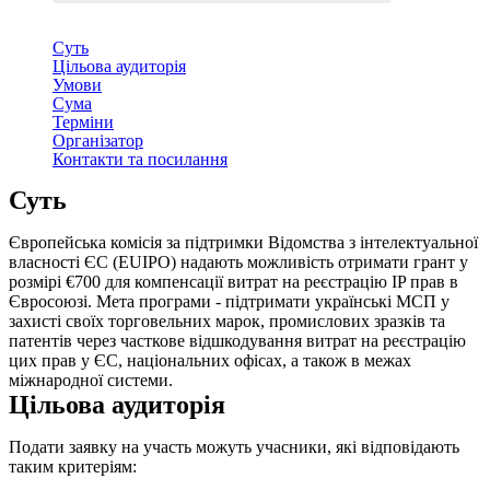
Суть
Цільова аудиторія
Умови
Сума
Терміни
Організатор
Контакти та посилання
Суть
Європейська комісія за підтримки Відомства з інтелектуальної
власності ЄС (EUIPO) надають можливість отримати грант у
розмірі €700 для компенсації витрат на реєстрацію IP прав в
Євросоюзі. Мета програми - підтримати українські МСП у
захисті своїх торговельних марок, промислових зразків та
патентів через часткове відшкодування витрат на реєстрацію
цих прав у ЄС, національних офісах, а також в межах
міжнародної системи.
Цільова аудиторія
Подати заявку на участь можуть учасники, які відповідають
таким критеріям: