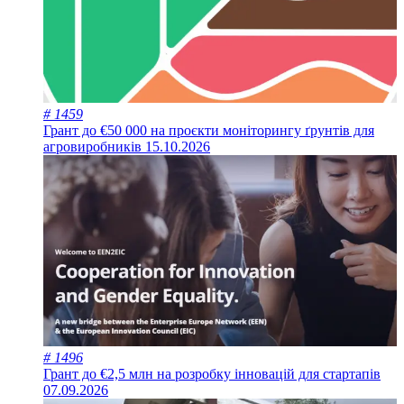
# 1459
Грант до €50 000 на проєкти моніторингу ґрунтів для
агровиробників
15.10.2026
# 1496
Грант до €2,5 млн на розробку інновацій для стартапів
07.09.2026