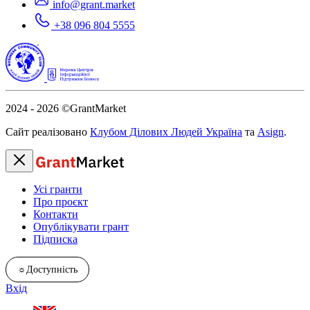
info@grant.market
+38 096 804 5555
2024 - 2026
©GrantMarket
Сайт реалізовано
Клубом Ділових Людей Україна
та
Asign
.
Усі гранти
Про проєкт
Контакти
Опублікувати грант
Підписка
☼
Доступність
Вхід