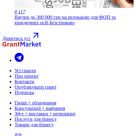
# 117
Ваучер до 300 000 грн на релокацію для ФОП та
юридичних осіб
Безстроково
Дивитись усі
Усі гранти
Про проєкт
Контакти
Опублікувати грант
Підписка
Гроші + обладнання
Консультації + навчання
Збут + виставки + нетворкінг
Послуги для бізнесу
Товари для бізнесу