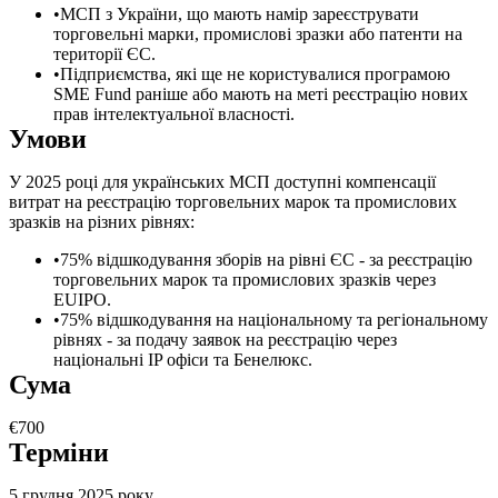
МСП з України, що мають намір зареєструвати
торговельні марки, промислові зразки або патенти на
території ЄС.
Підприємства, які ще не користувалися програмою
SME Fund раніше або мають на меті реєстрацію нових
прав інтелектуальної власності.
Умови
У 2025 році для українських МСП доступні компенсації
витрат на реєстрацію торговельних марок та промислових
зразків на різних рівнях:
75% відшкодування зборів на рівні ЄС - за реєстрацію
торговельних марок та промислових зразків через
EUIPO.
75% відшкодування на національному та регіональному
рівнях - за подачу заявок на реєстрацію через
національні IP офіси та Бенелюкс.
Сума
€700
Терміни
5 грудня 2025 року