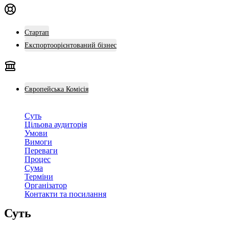
Стартап
Експортоорієнтований бізнес
Європейська Комісія
Суть
Цільова аудиторія
Умови
Вимоги
Переваги
Процес
Сума
Терміни
Організатор
Контакти та посилання
Суть