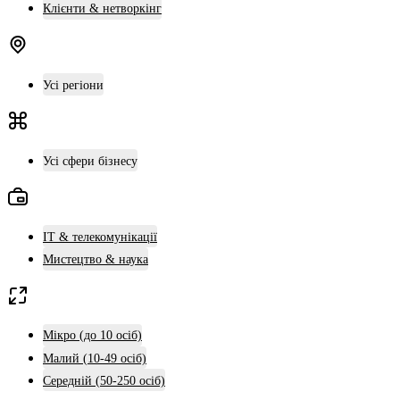
Клієнти & нетворкінг
Усі регіони
Усі сфери бізнесу
ІТ & телекомунікації
Мистецтво & наука
Мікро (до 10 осіб)
Малий (10-49 осіб)
Середній (50-250 осіб)