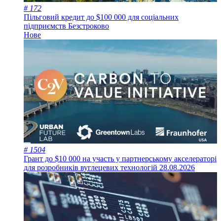
# 172
Пільговий кредит до $100 000 для соціальних
підприємств
Безстроково
Нове
# 1504
Грант до $10 000 на участь у партнерському акселераторі
для розробників вуглецевих технологій
28.08.2026