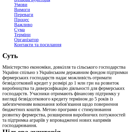
Умови
Вимоги
Переваги
Процес
Важливо
Сума
Терміни
Організатор
Контакти та посилання
Суть
Міністерство економіки, довкілля та сільського господарства
України спільно з Українським державним фондом підтримки
фермерських господарств надає можливість отримати
безвідсотковий кредит у розмірі до 1 млн грн на розвиток
виробництва та диверсифікацію діяльності для фермерських
господарств. Учасники отримають фінансову підтримку у
вигляді безвідсоткового кредиту терміном до 5 років із
забезпеченням виконання зобов'язання щодо повернення
бюджетних коштів. Метою програми є стимулювання
розвитку фермерства, розширення виробничих потужностей
та підтримка аграріїв у впровадженні нових напрямів
господарювання.
Цільова аудиторія