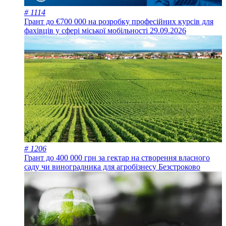
# 1114
Грант до €700 000 на розробку професійних курсів для
фахівців у сфері міської мобільності
29.09.2026
# 1206
Грант до 400 000 грн за гектар на створення власного
саду чи виноградника для агробізнесу
Безстроково