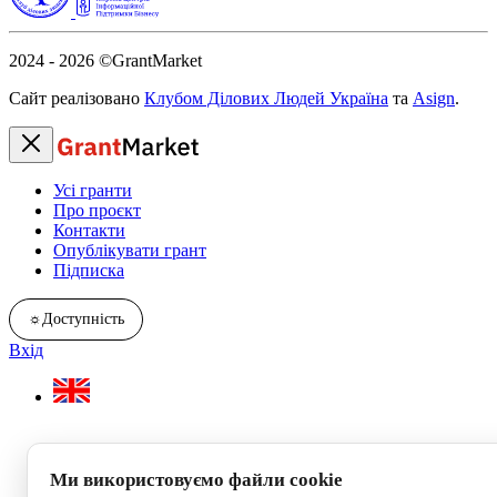
2024 - 2026
©GrantMarket
Сайт реалізовано
Клубом Ділових Людей Україна
та
Asign
.
Усі гранти
Про проєкт
Контакти
Опублікувати грант
Підписка
☼
Доступність
Вхід
Ми використовуємо файли cookie