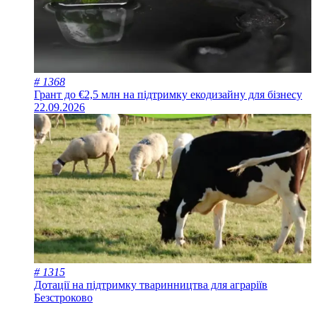
# 1368
Грант до €2,5 млн на підтримку екодизайну для бізнесу
22.09.2026
# 1315
Дотації на підтримку тваринництва для аграріїв
Безстроково