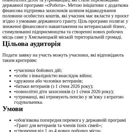
державної програми «єРобота». Метою ініціативи є додаткова
фінансова підтримка захисників шляхом відшкодування
половини особистих коштів, які учасник має вкласти у проєкт
згідно з умовами державного гранту. Ціль програми полягає у
зниженні фінансового навантаження на ветеранський бізнес,
стимулюванні підприємництва та створенні нових робочих
місць саме у Хмельницькій міській територіальній громаді.
Цільова аудиторія
Подати заявку на участь можуть учасники, які відповідають
таким критеріям:
учасники бойових дій;
особи з інвалідністю внаслідок війни;
дружини або чоловіки ветеранів;
батьки ветеранів (з 1 січня 2026 року);
повнолітні діти захисників (з 1 січня 2026 року);
утриманці, які отримують пенсію у зв’язку з втратою
годувальника.
Умови
обов'язкова попередня перемога у державній програмі
«Грант для ветеранів та членів їхніх сімей»;
створення від 1 до 4 нових робочих місць;