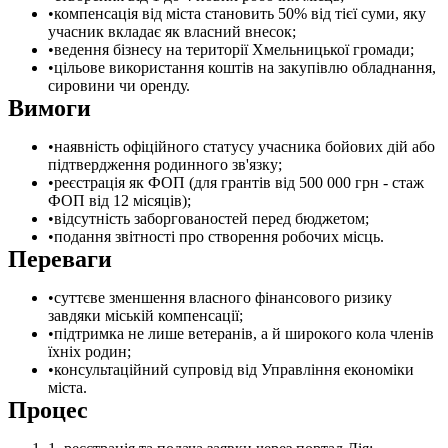
компенсація від міста становить 50% від тієї суми, яку
учасник вкладає як власний внесок;
ведення бізнесу на території Хмельницької громади;
цільове використання коштів на закупівлю обладнання,
сировини чи оренду.
Вимоги
наявність офіційного статусу учасника бойових дій або
підтвердження родинного зв'язку;
реєстрація як ФОП (для грантів від 500 000 грн - стаж
ФОП від 12 місяців);
відсутність заборгованостей перед бюджетом;
подання звітності про створення робочих місць.
Переваги
суттєве зменшення власного фінансового ризику
завдяки міській компенсації;
підтримка не лише ветеранів, а й широкого кола членів
їхніх родин;
консультаційний супровід від Управління економіки
міста.
Процес