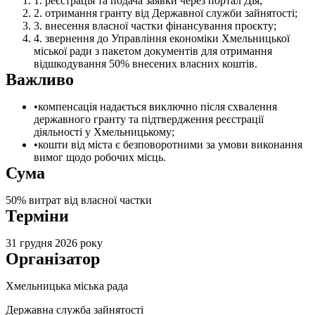
реєстрація та подача заявки через портал Дія;
отримання гранту від Державної служби зайнятості;
внесення власної частки фінансування проєкту;
звернення до Управління економіки Хмельницької
міської ради з пакетом документів для отримання
відшкодування 50% внесених власних коштів.
Важливо
компенсація надається виключно після схвалення
державного гранту та підтвердження реєстрації
діяльності у Хмельницькому;
кошти від міста є безповоротними за умови виконання
вимог щодо робочих місць.
Сума
50% витрат від власної частки
Терміни
31 грудня 2026 року
Організатор
Хмельницька міська рада
Державна служба зайнятості