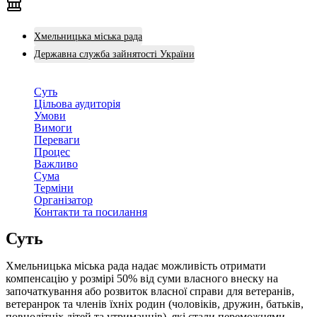
Хмельницька міська рада
Державна служба зайнятості України
Суть
Цільова аудиторія
Умови
Вимоги
Переваги
Процес
Важливо
Сума
Терміни
Організатор
Контакти та посилання
Суть
Хмельницька міська рада надає можливість отримати
компенсацію у розмірі 50% від суми власного внеску на
започаткування або розвиток власної справи для ветеранів,
ветеранрок та членів їхніх родин (чоловіків, дружин, батьків,
повнолітніх дітей та утриманців), які стали переможцями