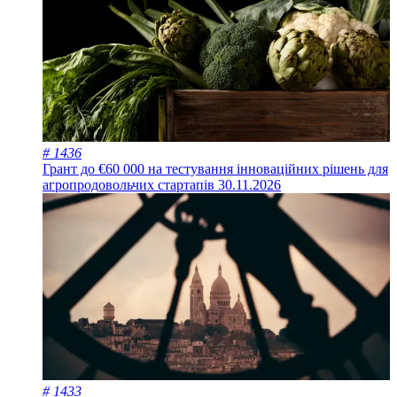
# 1436
Грант до €60 000 на тестування інноваційних рішень для
агропродовольчих стартапів
30.11.2026
# 1433