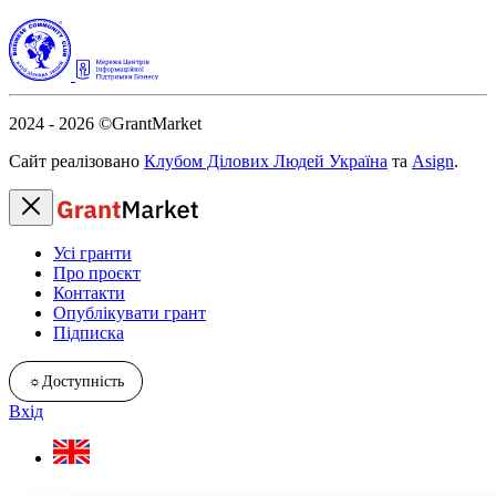
2024 - 2026
©GrantMarket
Сайт реалізовано
Клубом Ділових Людей Україна
та
Asign
.
Усі гранти
Про проєкт
Контакти
Опублікувати грант
Підписка
☼
Доступність
Вхід