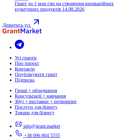
Грант до 1 млн грн на створення інноваційних
культурних продуктів
14.08.2026
Дивитись усі
Усі гранти
Про проєкт
Контакти
Опублікувати грант
Підписка
Гроші + обладнання
Консультації + навчання
Збут + виставки + нетворкінг
Послуги для бізнесу
Товари для бізнесу
info@grant.market
+38 096 804 5555