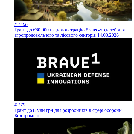
# 1406
Грант до €60 000 на демонстрацію бізнес-моделей для
агропродовольчого та лісового секторів
14.08.2026
# 179
Грант до 8 млн грн для розробників в сфері оборони
Безстроково