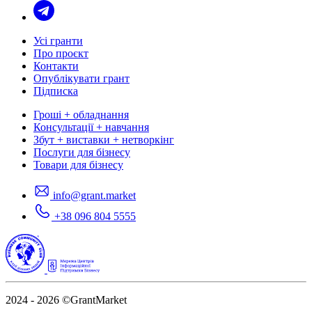
Усі гранти
Про проєкт
Контакти
Опублікувати грант
Підписка
Гроші + обладнання
Консультації + навчання
Збут + виставки + нетворкінг
Послуги для бізнесу
Товари для бізнесу
info@grant.market
+38 096 804 5555
2024 - 2026
©GrantMarket