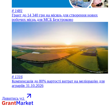
# 1481
Грант до 14 340 грн на місяць для створення нових
робочих місць для МСБ
Безстроково
# 1316
Компенсація до 80% вартості витрат на меліорацію для
аграріїв
31.10.2026
Дивитись усі