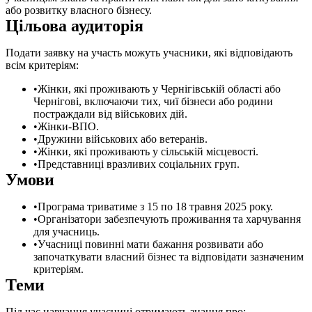
або розвитку власного бізнесу.
Цільова аудиторія
Подати заявку на участь можуть учасники, які відповідають
всім критеріям:
Жінки, які проживають у Чернігівській області або
Чернігові, включаючи тих, чиї бізнеси або родини
постраждали від військових дій.
Жінки-ВПО.
Дружини військових або ветеранів.
Жінки, які проживають у сільській місцевості.
Представниці вразливих соціальних груп.
Умови
Програма триватиме з 15 по 18 травня 2025 року.
Організатори забезпечують проживання та харчування
для учасниць.
Учасниці повинні мати бажання розвивати або
започаткувати власний бізнес та відповідати зазначеним
критеріям.
Теми
Під час навчання учасниці отримають знання про: