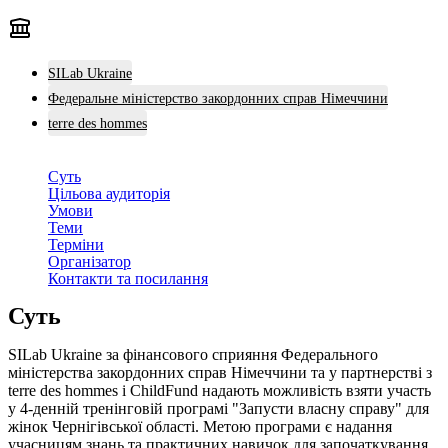
SILab Ukraine
Федеральне міністерство закордонних справ Німеччини
terre des hommes
Суть
Цільова аудиторія
Умови
Теми
Терміни
Організатор
Контакти та посилання
Суть
SILab Ukraine за фінансового сприяння Федерального
міністерства закордонних справ Німеччини та у партнерстві з
terre des hommes і ChildFund надають можливість взяти участь
у 4-денній тренінговій програмі "Запусти власну справу" для
жінок Чернігівської області. Метою програми є надання
учасницям знань та практичних навичок для започаткування