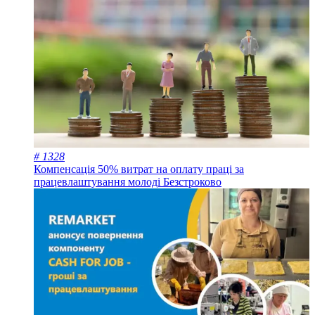
# 1328
Компенсація 50% витрат на оплату праці за
працевлаштування молоді
Безстроково