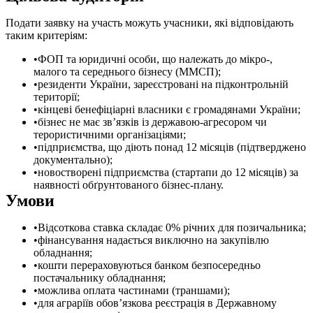
Подати заявку на участь можуть учасники, які відповідають
таким критеріям:
ФОП та юридичні особи, що належать до мікро-,
малого та середнього бізнесу (ММСП);
резиденти України, зареєстровані на підконтрольній
території;
кінцеві бенефіціарні власники є громадянами України;
бізнес не має зв’язків із державою-агресором чи
терористичними організаціями;
підприємства, що діють понад 12 місяців (підтверджено
документально);
новостворені підприємства (стартапи до 12 місяців) за
наявності обґрунтованого бізнес-плану.
Умови
Відсоткова ставка складає 0% річних для позичальника;
фінансування надається виключно на закупівлю
обладнання;
кошти перераховуються банком безпосередньо
постачальнику обладнання;
можлива оплата частинами (траншами);
для аграріїв обов’язкова реєстрація в Державному