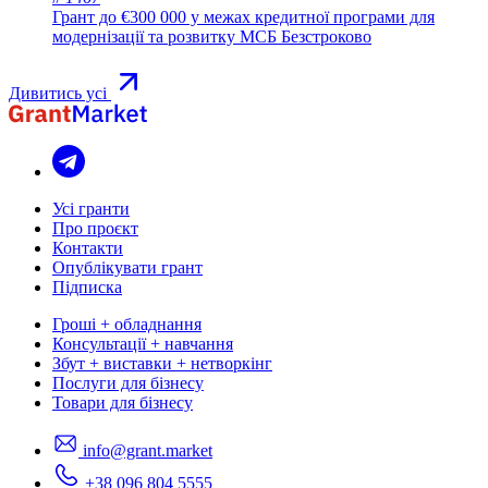
Грант до €300 000 у межах кредитної програми для
модернізації та розвитку МСБ
Безстроково
Дивитись усі
Усі гранти
Про проєкт
Контакти
Опублікувати грант
Підписка
Гроші + обладнання
Консультації + навчання
Збут + виставки + нетворкінг
Послуги для бізнесу
Товари для бізнесу
info@grant.market
+38 096 804 5555