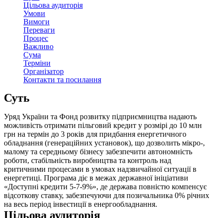
Цільова аудиторія
Умови
Вимоги
Переваги
Процес
Важливо
Сума
Терміни
Організатор
Контакти та посилання
Суть
Уряд України та Фонд розвитку підприємництва надають
можливість отримати пільговий кредит у розмірі до 10 млн
грн на термін до 3 років для придбання енергетичного
обладнання (генераційних установок), що дозволить мікро-,
малому та середньому бізнесу забезпечити автономність
роботи, стабільність виробництва та контроль над
критичними процесами в умовах надзвичайної ситуації в
енергетиці. Програма діє в межах державної ініціативи
«Доступні кредити 5-7-9%», де держава повністю компенсує
відсоткову ставку, забезпечуючи для позичальника 0% річних
на весь період інвестиції в енергообладнання.
Цільова аудиторія