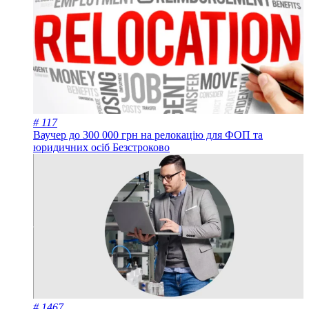
# 117
Ваучер до 300 000 грн на релокацію для ФОП та
юридичних осіб
Безстроково
# 1467