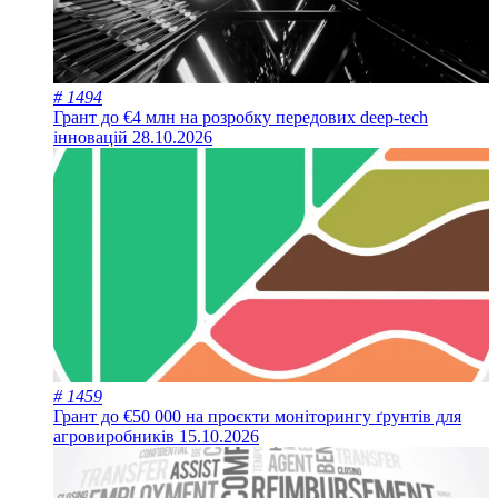
# 1494
Грант до €4 млн на розробку передових deep-tech
інновацій
28.10.2026
# 1459
Грант до €50 000 на проєкти моніторингу ґрунтів для
агровиробників
15.10.2026