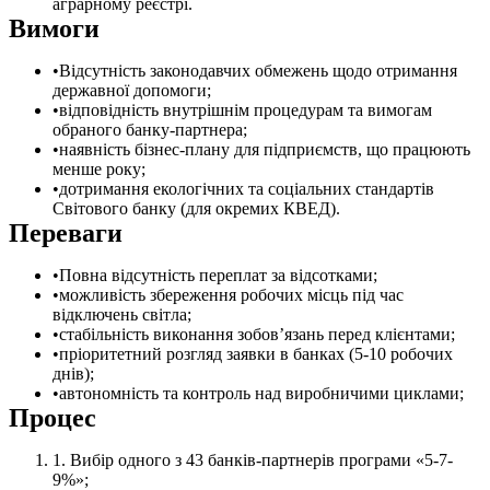
аграрному реєстрі.
Вимоги
Відсутність законодавчих обмежень щодо отримання
державної допомоги;
відповідність внутрішнім процедурам та вимогам
обраного банку-партнера;
наявність бізнес-плану для підприємств, що працюють
менше року;
дотримання екологічних та соціальних стандартів
Світового банку (для окремих КВЕД).
Переваги
Повна відсутність переплат за відсотками;
можливість збереження робочих місць під час
відключень світла;
стабільність виконання зобов’язань перед клієнтами;
пріоритетний розгляд заявки в банках (5-10 робочих
днів);
автономність та контроль над виробничими циклами;
Процес
Вибір одного з
43 банків-партнерів
програми «5-7-
9%»;