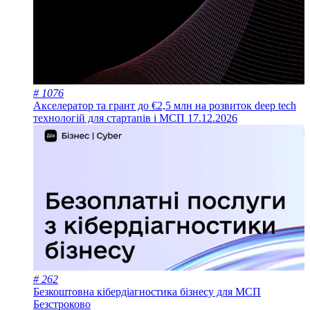
# 1076
Акселератор та грант до €2,5 млн на розвиток deep tech
технологій для стартапів і МСП
17.12.2026
# 262
Безкоштовна кібердіагностика бізнесу для МСП
Безстроково