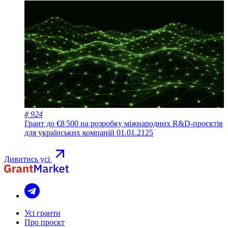
# 924
Грант до €8 500 на розробку міжнародних R&D-проєктів
для українських компаній
01.01.2125
Дивитись усі
Усі гранти
Про проєкт