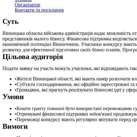
Організатор
Контакти та посилання
Суть
Вінницька обласна військова адміністрація надає можливість от
представників малого бізнесу. Фінансова підтримка виділяється
економічний потенціал Вінниччини. Учасники конкурсу мають зм
розвитку для ефективної підготовки своїх бізнес-планів. Прог
Цільова аудиторія
Подати заявку на участь можуть учасники, які відповідають так
Жителі Вінницької області, які мають намір розпочати в
Суб'єкти господарювання, які офіційно зареєстровані та п
Громадяни, які прагнуть реалізувати бізнесові ідеї у сфе
Умови
Кошти гранту повинні бути використані переможцями сув
Отримувачі фінансової підтримки зобов'язані продовжу
Переможці конкурсу мають регулярно звітувати перед орг
Вимоги