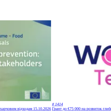
# 1414
я харчовим відходам
15.10.2026
Грант до €75 000 на розвиток гли