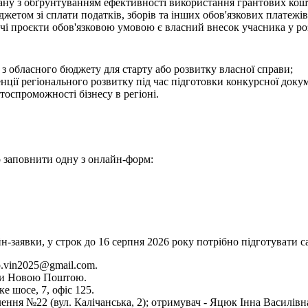
плану з обґрунтуванням ефективності використання грантових кош
джетом зі сплати податків, зборів та інших обов'язкових платежів
 проєкти обов'язковою умовою є власний внесок учасника у розм
 обласного бюджету для старту або розвитку власної справи;
нції регіонального розвитку під час підготовки конкурсної докум
оспроможності бізнесу в регіоні.
о заповнити одну з онлайн-форм:
н-заявки, у строк до 16 серпня 2026 року потрібно підготувати с
p.vin2025@gmail.com.
ити Новою Поштою.
е шосе, 7, офіс 125.
ня №22 (вул. Калічанська, 2); отримувач - Яцюк Інна Василівна,