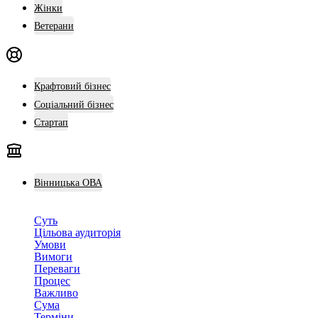
Жінки
Ветерани
Крафтовий бізнес
Соціальний бізнес
Стартап
Вінницька ОВА
Суть
Цільова аудиторія
Умови
Вимоги
Переваги
Процес
Важливо
Сума
Терміни