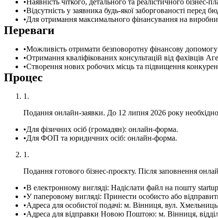
Наявність чіткого, детального та реалістичного бізнес-
Відсутність у заявника будь-якої заборгованості перед бю
Для отримання максимального фінансування на виробничі
Переваги
Можливість отримати безповоротну фінансову допомогу з
Отримання кваліфікованих консультацій від фахівців Аге
Створення нових робочих місць та підвищення конкурент
Процес
Подання онлайн-заявки. До 12 липня 2026 року необхідн
Для фізичних осіб (громадян):
онлайн-форма
.
Для ФОП та юридичних осіб:
онлайн-форма
.
Подання готового бізнес-проєкту. Після заповнення онлай
В електронному вигляді: Надіслати файл на пошту startu
У паперовому вигляді: Принести особисто або відправ
Адреса для особистої подачі: м. Вінниця, вул. Хмельницьк
Адреса для відправки Новою Поштою: м. Вінниця, відділен