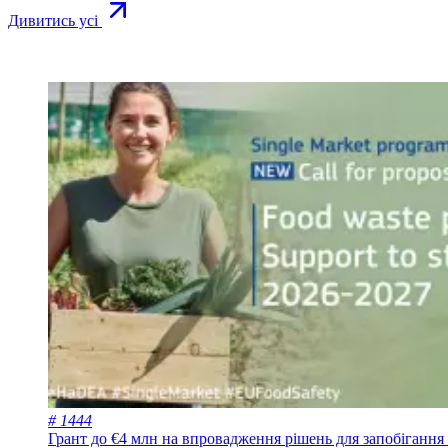
Дивитись усі
# 1444
Грант до €4 млн на впровадження рішень для запобіганн