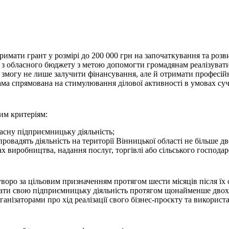
римати грант у розмірі до 200 000 грн на започаткування та розв
 з обласного бюджету з метою допомогти громадянам реалізувати в
огу не лише залучити фінансування, але й отримати професійні 
рама спрямована на стимулювання ділової активності в умовах с
им критеріям:
ласну підприємницьку діяльність;
ровадять діяльність на території Вінницької області не більше дв
рах виробництва, надання послуг, торгівлі або сільського господар
оро за цільовим призначенням протягом шести місяців після їх
вати свою підприємницьку діяльність протягом щонайменше двох 
анізаторами про хід реалізації свого бізнес-проєкту та використ