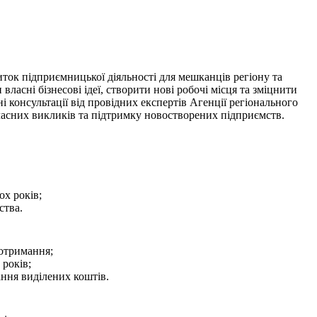
иток підприємницької діяльності для мешканців регіону та
ласні бізнесові ідеї, створити нові робочі місця та зміцнити
консультації від провідних експертів Агенції регіонального
учасних викликів та підтримку новостворених підприємств.
ох років;
ства.
 отримання;
років;
ання виділених коштів.