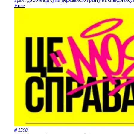
Грант до 30% від суми державного гранту на співфінансу
Нове
# 1508