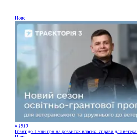
Нове
# 1513
Грант до 1 млн грн на розвиток власної справи для ветер
Нове