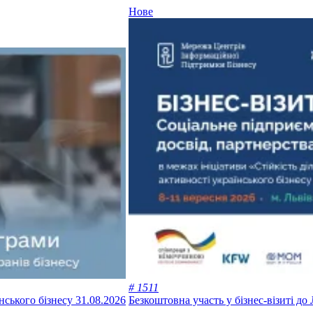
Нове
# 1511
анського бізнесу
31.08.2026
Безкоштовна участь у бізнес-візиті д